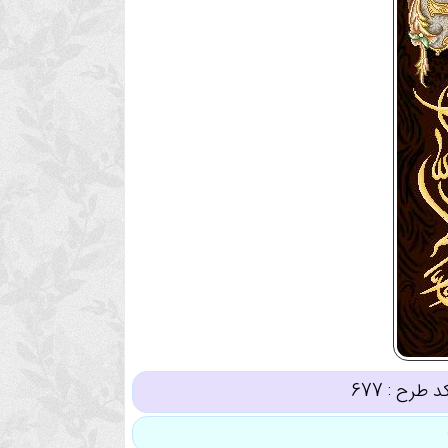
د طرح :
677