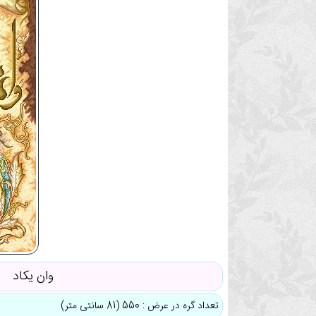
وان یکاد
تعداد گره در عرض : 550 (81 سانتی متر)