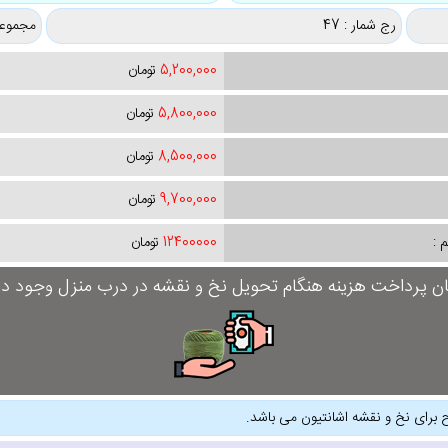
رج شمار : 47
مجموعه
5,200,000
تومان
5,800,000
تومان
8,500,000
تومان
9,700,000
تومان
 :
12400000
تومان
ان پرداخت هزینه هنگام تحویل نخ و نقشه در درب منزل وجود دار
 برای نخ و نقشه اشانتیون می باشد.