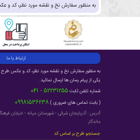
به منظور سفارش نخ و نقشه مورد نظر، کد و عک
ارتباط با ما
به منظور سفارش نخ و نقشه مورد نظر، کد و عکس طرح ر
یکی از پیام رسان ها ارسال نمائید .
52231255 - 041
شماره تلفن ثابت
09981536238
( بابت تماس های ضروری )
ماندگار
جستجو طرح بر اساس کد