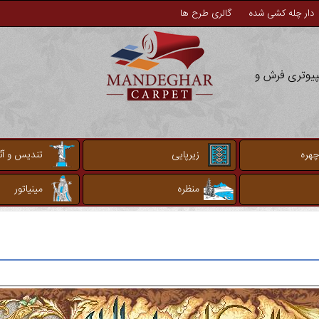
دار چله کشی شده
گالری طرح ها
مپیوتری فرش و
چهره
زیرپایی
تندیس و آثا
منظره
مینیاتور