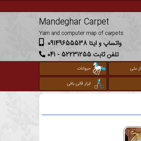
Mandeghar Carpet
Yarn and computer map of carpets
واتساپ و ایتا 09149655538
تلفن ثابت 52231255 - 041
ر ملی
حیوانات
ابزار قالی بافی