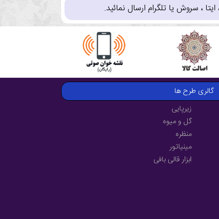
تا ، سروش یا تلگرام ارسال نمائید.
گالری طرح ها
زیرپایی
گل و میوه
منظره
مینیاتور
ابزار قالی بافی