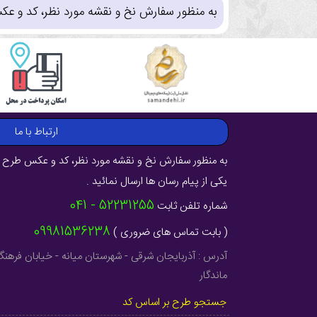
به منظور سفارش نخ و نقشه مورد نظر، کد و عک
ارتباط با ما
به منظور سفارش نخ و نقشه مورد نظر، کد و عکس طرح ر
یکی از پیام رسان ها ارسال نمائید .
52231255 - 041
شماره تلفن ثابت
09981536238
( بابت تماس های ضروری )
ماندگار
جستجو طرح بر اساس کد