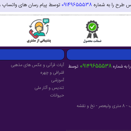
س طرح را به شماره
09149655538
توسط پیام رسان های واتساپ ، ای
آیات قرآنی و عکس های مذهبی
09149655538
ا به شماره
توسط
اشرافی و چهره
آموزشی
تندیس و آثار ملی
حیوانات
آدرس : آذربایجان شرقی - شهرستان میانه - خیابان فرهنگ - 8 متری ولیعصر - نخ و نقشه