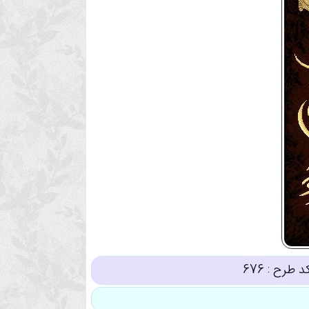
د طرح :
676