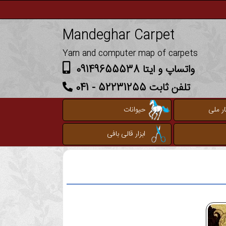
Mandeghar Carpet
Yarn and computer map of carpets
واتساپ و ایتا 09149655538
تلفن ثابت 52231255 - 041
ر ملی
حیوانات
ابزار قالی بافی