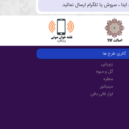
تا ، سروش یا تلگرام ارسال نمائید.
گالری طرح ها
زیرپایی
گل و میوه
منظره
مینیاتور
ابزار قالی بافی