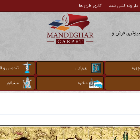
دار چله کشی شده
گالری طرح ها
مپیوتری فرش و
چهره
زیرپایی
تندیس و آثا
منظره
مینیاتور