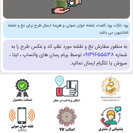
پود نازک، پود کلفت، نقشه خوان صوتی و هزینه ارسال طرح برای نخ و نقشه
اشانتیون می باشد.
به منظور سفارش نخ و نقشه مورد نظر، کد و عکس طرح را به
شماره
09149655538
توسط پیام رسان های واتساپ ، ایتا ،
سروش یا تلگرام ارسال نمائید.