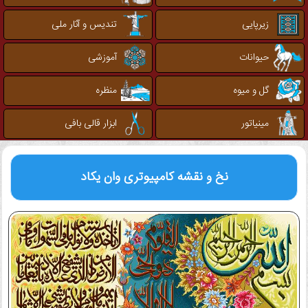
زیرپایی
تندیس و آثار ملی
حیوانات
آموزشی
گل و میوه
منظره
مینیاتور
ابزار قالی بافی
نخ و نقشه کامپیوتری
وان یکاد