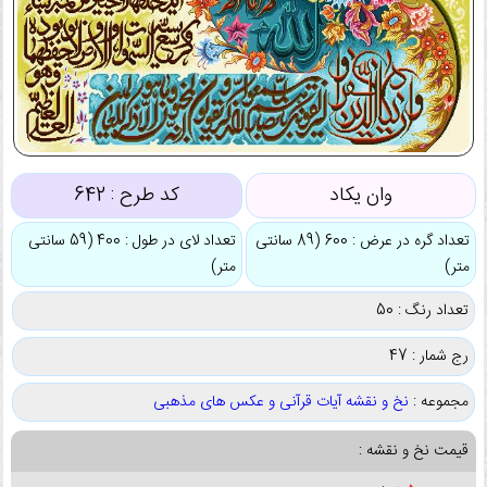
وان یکاد
کد طرح :
642
تعداد گره در عرض : 600 (89 سانتی
تعداد لای در طول : 400 (59 سانتی
متر)
متر)
تعداد رنگ : 50
رج شمار : 47
مجموعه :
نخ و نقشه آیات قرآنی و عکس های مذهبی
قیمت نخ و نقشه :