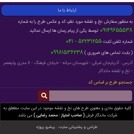
ارتباط با ما
به منظور سفارش نخ و نقشه مورد نظر، کد و عکس طرح را به شماره
09149655538
توسط یکی از پیام رسان ها ارسال نمائید .
52231255 - 041
شماره تلفن ثابت
09981536238
( بابت تماس های ضروری )
آدرس : آذربایجان شرقی - شهرستان میانه - خیابان فرهنگ - 8 متری ولیعصر
- نخ و نقشه ماندگار
جستجو طرح بر اساس کد
کلیه حقوق مادی و معنوی طرح های نخ و نقشه موجود در این سایت مطعلق به
شرکت ماندگار فرش
( صاحب امتیاز : محمد رضایی )
می باشد.
طراحی و پشتیبانی سایت :
پیشرو پروژه