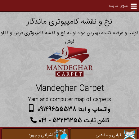
منوی سایت
نخ و نقشه کامپیوتری ماندگار
تولید و عرضه کننده بهترین مواد اولیه نخ و نقشه کامپیوتری فرش و تابلو
فرش
Mandeghar Carpet
Yarn and computer map of carpets
واتساپ و ایتا 09149655538
تلفن ثابت 52231255 - 041
قرآنی و مذهبی
اشرافی و چهره