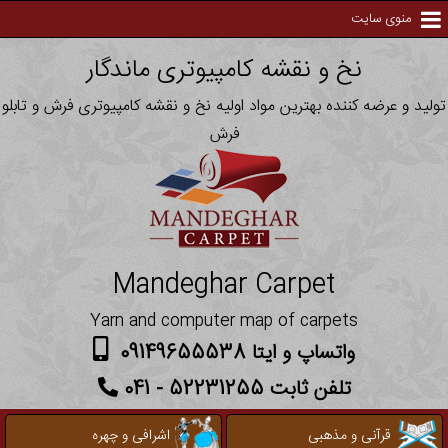
منوی سایت
نخ و نقشه کامپیوتری ماندگار
تولید و عرضه کننده بهترین مواد اولیه نخ و نقشه کامپیوتری فرش و تابلو
فرش
Mandeghar Carpet
Yarn and computer map of carpets
واتساپ و ایتا 09149655538
تلفن ثابت 52231255 - 041
قرآنی و مذهبی
اشرافی و چهره