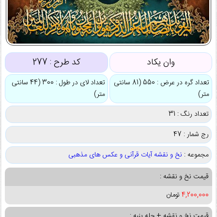
وان یکاد
کد طرح :
277
تعداد گره در عرض : 550 (81 سانتی
تعداد لای در طول : 300 (44 سانتی
متر)
متر)
تعداد رنگ : 31
رج شمار : 47
مجموعه :
نخ و نقشه آیات قرآنی و عکس های مذهبی
قیمت نخ و نقشه :
4,200,000
تومان
قیمت نخ و نقشه + چله پنبه :