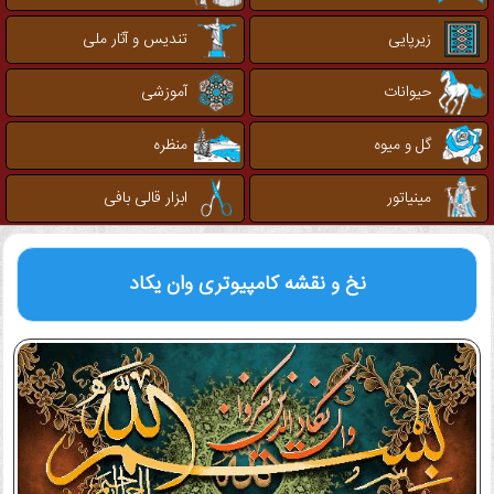
زیرپایی
تندیس و آثار ملی
حیوانات
آموزشی
گل و میوه
منظره
مینیاتور
ابزار قالی بافی
نخ و نقشه کامپیوتری
وان یکاد