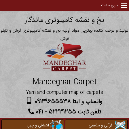
منوی سایت
نخ و نقشه کامپیوتری ماندگار
تولید و عرضه کننده بهترین مواد اولیه نخ و نقشه کامپیوتری فرش و تابلو
فرش
Mandeghar Carpet
Yarn and computer map of carpets
واتساپ و ایتا 09149655538
تلفن ثابت 52231255 - 041
قرآنی و مذهبی
اشرافی و چهره