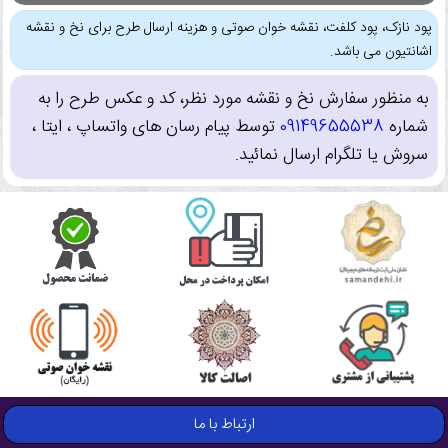
پود نازک، پود کلفت، نقشه خوان صوتی و هزینه ارسال طرح برای نخ و نقشه
اشانتیون می باشد.
به منظور سفارش نخ و نقشه مورد نظر، کد و عکس طرح را به
شماره
09149655538
توسط پیام رسان های واتساپ ، ایتا ،
سروش یا تلگرام ارسال نمائید.
ارتباط با ما