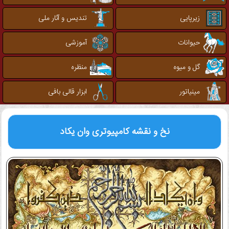
زیرپایی
تندیس و آثار ملی
حیوانات
آموزشی
گل و میوه
منظره
مینیاتور
ابزار قالی بافی
نخ و نقشه کامپیوتری
وان یکاد