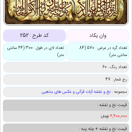
وان یکاد
کد طرح :
252
تعداد گره در عرض : 570 (84
تعداد لای در طول : 300 (44 سانتی
سانتی متر)
متر)
تعداد رنگ : 60
رج شمار : 47
مجموعه :
نخ و نقشه آیات قرآنی و عکس های مذهبی
قیمت نخ و نقشه :
4,400,000
تومان
قیمت نخ و نقشه + چله پنبه :