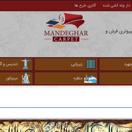
دار چله کشی شده
گالری طرح ها
مپیوتری فرش و
چهره
زیرپایی
تندیس و آثا
منظره
مینیاتور