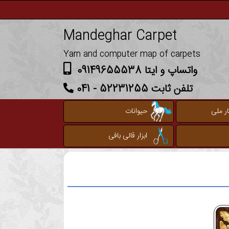
Mandeghar Carpet
Yarn and computer map of carpets
واتساپ و ایتا 09149655538
تلفن ثابت 52231255 - 041
ر ملی
حیوانات
ابزار قالی بافی