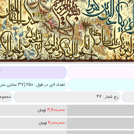
ک
تعداد لای در طول : 250 (37 سانتی متر)
رج شمار : 47
مجموعه
3,400,000
تومان
4,000,000
تومان