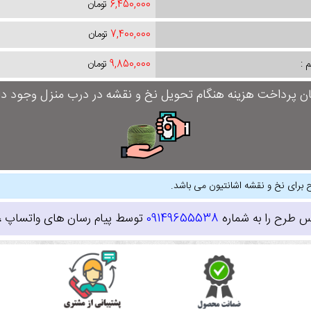
6,450,000
تومان
7,400,000
تومان
 :
9,850,000
تومان
ان پرداخت هزینه هنگام تحویل نخ و نقشه در درب منزل وجود دار
 برای نخ و نقشه اشانتیون می باشد.
س طرح را به شماره
09149655538
توسط پیام رسان های واتساپ ، ای