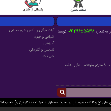
آیات قرآنی و عکس های مذهبی
09149655538
ا به شماره
توسط
اشرافی و چهره
آموزشی
تندیس و آثار ملی
حیوانات
آدرس : آذربایجان شرقی - شهرستان میانه - خیابان فرهنگ - 8 متری ولیعصر - نخ و نقشه
ح های نخ و نقشه موجود در این سایت مطعلق به شرکت ماندگار فرش
( صاحب امتی