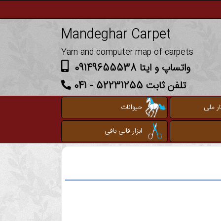
Mandeghar Carpet
Yarn and computer map of carpets
واتساپ و ایتا 09149655538
تلفن ثابت 52231255 - 041
ر ملی
حیوانات
ابزار قالی بافی