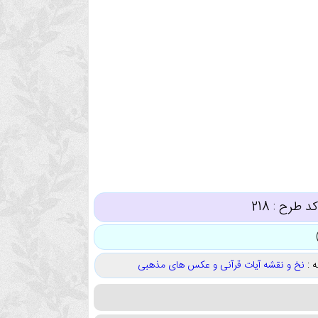
د طرح :
218
 :
نخ و نقشه آیات قرآنی و عکس های مذهبی