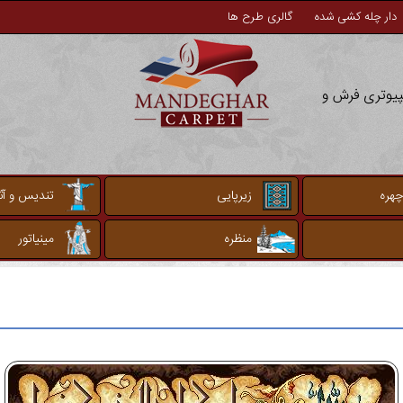
دار چله کشی شده
گالری طرح ها
مپیوتری فرش و
چهره
زیرپایی
تندیس و آثا
منظره
مینیاتور