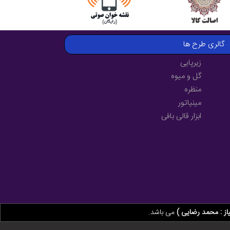
گالری طرح ها
زیرپایی
گل و میوه
منظره
مینیاتور
ابزار قالی بافی
از : محمد رضایی )
می باشد.