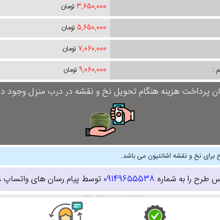
3,650,000
تومان
5,650,000
تومان
7,060,000
تومان
 :
9,060,000
تومان
ان پرداخت هزینه هنگام تحویل نخ و نقشه در درب منزل وجود دار
 برای نخ و نقشه اشانتیون می باشد.
س طرح را به شماره
09149655538
توسط پیام رسان های واتساپ ، ای