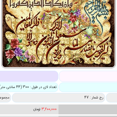
ک
تعداد لای در طول : 300 (44 سانتی متر)
رج شمار : 47
مجموعه
3,200,000
تومان