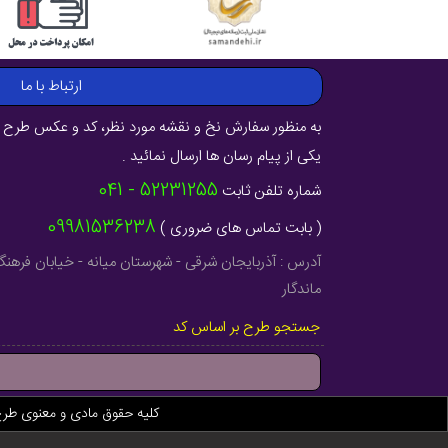
ارتباط با ما
به منظور سفارش نخ و نقشه مورد نظر، کد و عکس طرح ر
یکی از پیام رسان ها ارسال نمائید .
52231255 - 041
شماره تلفن ثابت
09981536238
( بابت تماس های ضروری )
ماندگار
جستجو طرح بر اساس کد
کلیه حقوق مادی و معنوی طر