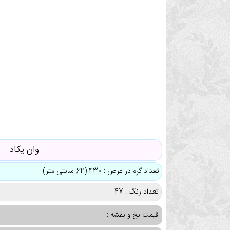
وان یکاد
تعداد گره در عرض : 430 (64 سانتی متر)
تعداد رنگ : 47
قیمت نخ و نقشه :