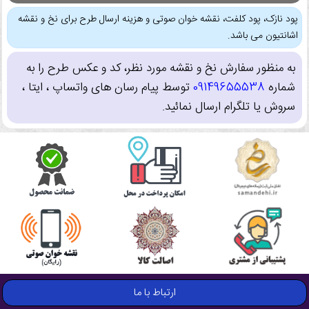
پود نازک، پود کلفت، نقشه خوان صوتی و هزینه ارسال طرح برای نخ و نقشه
اشانتیون می باشد.
به منظور سفارش نخ و نقشه مورد نظر، کد و عکس طرح را به
شماره
09149655538
توسط پیام رسان های واتساپ ، ایتا ،
سروش یا تلگرام ارسال نمائید.
ارتباط با ما