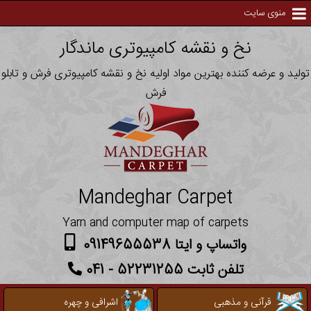
منوی سایت
نخ و نقشه کامپیوتری ماندگار
تولید و عرضه کننده بهترین مواد اولیه نخ و نقشه کامپیوتری فرش و تابلو
فرش
Mandeghar Carpet
Yarn and computer map of carpets
واتساپ و ایتا 09149655538
تلفن ثابت 52231255 - 041
قرآنی و مذهبی
اشرافی و چهره