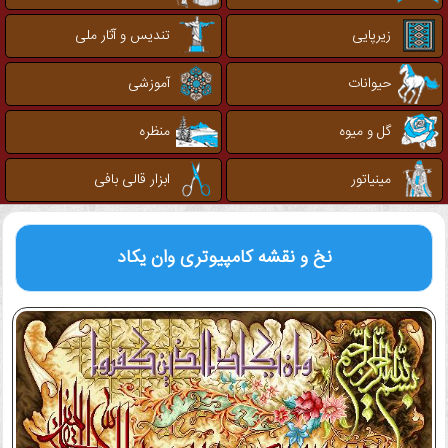
زیرپایی
تندیس و آثار ملی
حیوانات
آموزشی
گل و میوه
منظره
مینیاتور
ابزار قالی بافی
نخ و نقشه کامپیوتری
وان یکاد