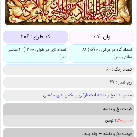
وان یکاد
کد طرح :
206
تعداد گره در عرض : 570 (84
تعداد لای در طول : 300 (44 سانتی
سانتی متر)
متر)
تعداد رنگ : 60
رج شمار : 47
مجموعه :
نخ و نقشه آیات قرآنی و عکس های مذهبی
قیمت نخ و نقشه :
4,200,000
تومان
قیمت نخ و نقشه + چله پنبه :