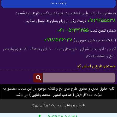
ارتباط با ما
به منظور سفارش نخ و نقشه مورد نظر، کد و عکس طرح را به شماره
09149655538
توسط یکی از پیام رسان ها ارسال نمائید .
52231255 - 041
شماره تلفن ثابت
09981536238
( بابت تماس های ضروری )
آدرس : آذربایجان شرقی - شهرستان میانه - خیابان فرهنگ - 8 متری ولیعصر
- نخ و نقشه ماندگار
جستجو طرح بر اساس کد
کلیه حقوق مادی و معنوی طرح های نخ و نقشه موجود در این سایت مطعلق به
شرکت ماندگار فرش
( صاحب امتیاز : محمد رضایی )
می باشد.
طراحی و پشتیبانی سایت :
پیشرو پروژه