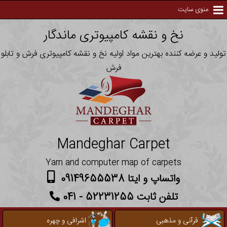
منوی سایت
نخ و نقشه کامپیوتری ماندگار
تولید و عرضه کننده بهترین مواد اولیه نخ و نقشه کامپیوتری فرش و تابلو
فرش
Mandeghar Carpet
Yarn and computer map of carpets
واتساپ و ایتا 09149655538
تلفن ثابت 52231255 - 041
قرآنی و مذهبی
اشرافی و چهره