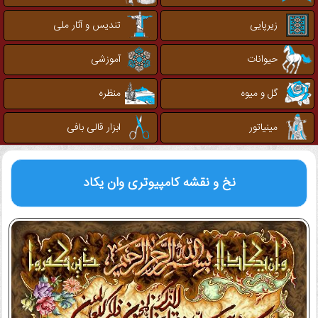
زیرپایی
تندیس و آثار ملی
حیوانات
آموزشی
گل و میوه
منظره
مینیاتور
ابزار قالی بافی
نخ و نقشه کامپیوتری
وان یکاد