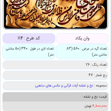
وان یکاد
کد طرح :
114
تعداد گره در عرض : 560 (83
تعداد لای در طول : 340 (50 سانتی
سانتی متر)
متر)
تعداد رنگ : 26
رج شمار : 47
مجموعه :
نخ و نقشه آیات قرآنی و عکس های مذهبی
قیمت نخ و نقشه :
4,800,000
تومان