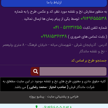
ارتباط با ما
به منظور سفارش نخ و نقشه مورد نظر، کد و عکس طرح را به شماره
09149655538
توسط یکی از پیام رسان ها ارسال نمائید .
52231255 - 041
شماره تلفن ثابت
09981536238
( بابت تماس های ضروری )
آدرس : آذربایجان شرقی - شهرستان میانه - خیابان فرهنگ - 8 متری ولیعصر
- نخ و نقشه ماندگار
جستجو طرح بر اساس کد
کلیه حقوق مادی و معنوی طرح های نخ و نقشه موجود در این سایت مطعلق به
شرکت ماندگار فرش
( صاحب امتیاز : محمد رضایی )
می باشد.
طراحی و پشتیبانی سایت :
پیشرو پروژه