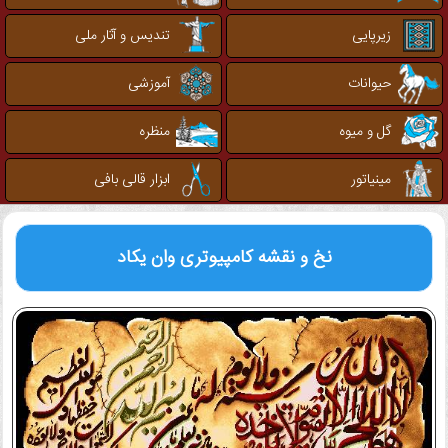
زیرپایی
تندیس و آثار ملی
حیوانات
آموزشی
گل و میوه
منظره
مینیاتور
ابزار قالی بافی
نخ و نقشه کامپیوتری
وان یکاد