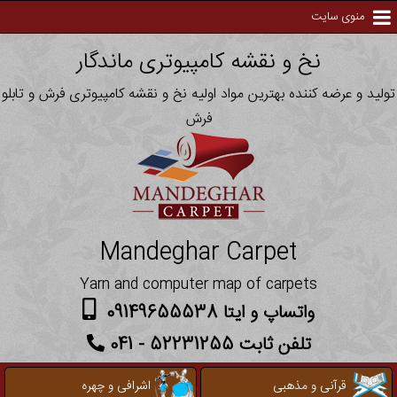
منوی سایت
نخ و نقشه کامپیوتری ماندگار
تولید و عرضه کننده بهترین مواد اولیه نخ و نقشه کامپیوتری فرش و تابلو
فرش
Mandeghar Carpet
Yarn and computer map of carpets
واتساپ و ایتا 09149655538
تلفن ثابت 52231255 - 041
قرآنی و مذهبی
اشرافی و چهره