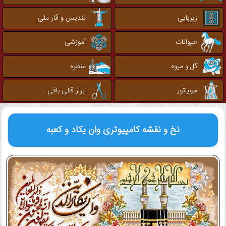
زیرپایی
تندیس و آثار ملی
حیوانات
آموزشی
گل و میوه
منظره
مینیاتور
ابزار قالی بافی
نخ و نقشه کامپیوتری
وان یکاد و کعبه