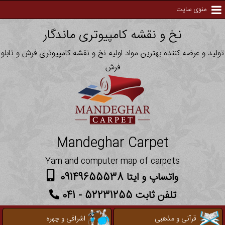
منوی سایت
نخ و نقشه کامپیوتری ماندگار
تولید و عرضه کننده بهترین مواد اولیه نخ و نقشه کامپیوتری فرش و تابلو
فرش
Mandeghar Carpet
Yarn and computer map of carpets
واتساپ و ایتا 09149655538
تلفن ثابت 52231255 - 041
قرآنی و مذهبی
اشرافی و چهره