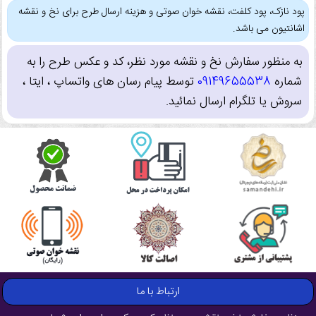
پود نازک، پود کلفت، نقشه خوان صوتی و هزینه ارسال طرح برای نخ و نقشه
اشانتیون می باشد.
به منظور سفارش نخ و نقشه مورد نظر، کد و عکس طرح را به
شماره
09149655538
توسط پیام رسان های واتساپ ، ایتا ،
سروش یا تلگرام ارسال نمائید.
ارتباط با ما