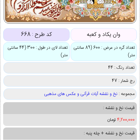
وان یکاد و کعبه
کد طرح :
668
تعداد گره در عرض : 600 (89 سانتی
تعداد لای در طول : 300 (44 سانتی
متر)
متر)
تعداد رنگ : 44
رج شمار : 47
مجموعه :
نخ و نقشه آیات قرآنی و عکس های مذهبی
قیمت نخ و نقشه :
4,200,000
تومان
قیمت نخ و نقشه + چله پنبه :