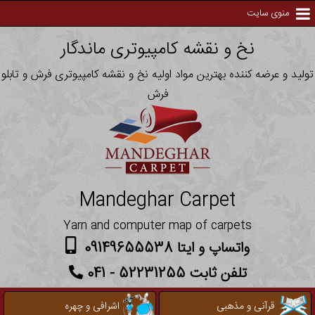
منوی سایت
نخ و نقشه کامپیوتری ماندگار
تولید و عرضه کننده بهترین مواد اولیه نخ و نقشه کامپیوتری فرش و تابلو
فرش
Mandeghar Carpet
Yarn and computer map of carpets
واتساپ و ایتا 09149655538
تلفن ثابت 52231255 - 041
قرآنی و مذهبی
اشرافی و چهره