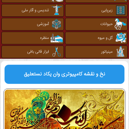
زیرپایی
تندیس و آثار ملی
حیوانات
آموزشی
گل و میوه
منظره
مینیاتور
ابزار قالی بافی
نخ و نقشه کامپیوتری
وان یکاد نستعلیق