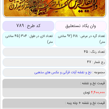
وان یکاد نستعلیق
کد طرح :
789
تعداد گره در عرض : 618 (92 سانتی
تعداد لای در طول : 304 (45 سانتی
متر)
متر)
تعداد رنگ : 45
رج شمار : 47
مجموعه :
نخ و نقشه آیات قرآنی و عکس های مذهبی
قیمت نخ و نقشه :
4,400,000
تومان
قیمت نخ و نقشه + چله پنبه :