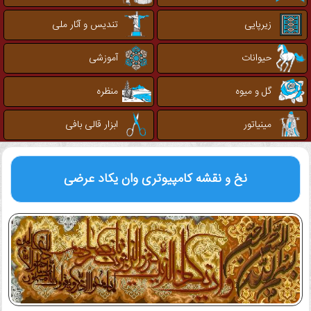
زیرپایی
تندیس و آثار ملی
حیوانات
آموزشی
گل و میوه
منظره
مینیاتور
ابزار قالی بافی
نخ و نقشه کامپیوتری
وان یکاد عرضی