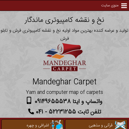
منوی سایت
نخ و نقشه کامپیوتری ماندگار
تولید و عرضه کننده بهترین مواد اولیه نخ و نقشه کامپیوتری فرش و تابلو
فرش
Mandeghar Carpet
Yarn and computer map of carpets
واتساپ و ایتا 09149655538
تلفن ثابت 52231255 - 041
قرآنی و مذهبی
اشرافی و چهره