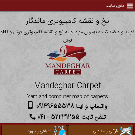
منوی سایت
نخ و نقشه کامپیوتری ماندگار
تولید و عرضه کننده بهترین مواد اولیه نخ و نقشه کامپیوتری فرش و تابلو
فرش
Mandeghar Carpet
Yarn and computer map of carpets
واتساپ و ایتا 09149655538
تلفن ثابت 52231255 - 041
قرآنی و مذهبی
اشرافی و چهره