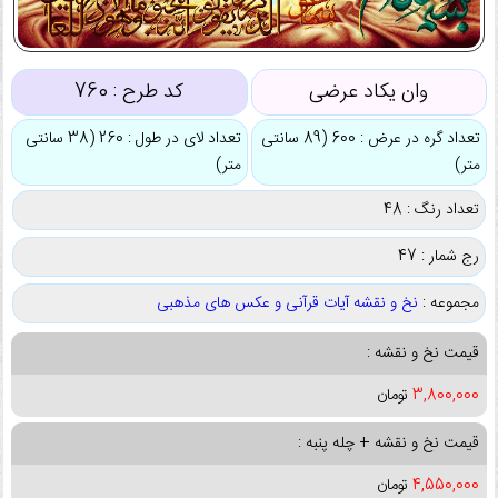
وان یکاد عرضی
کد طرح :
760
تعداد گره در عرض : 600 (89 سانتی
تعداد لای در طول : 260 (38 سانتی
متر)
متر)
تعداد رنگ : 48
رج شمار : 47
مجموعه :
نخ و نقشه آیات قرآنی و عکس های مذهبی
قیمت نخ و نقشه :
3,800,000
تومان
قیمت نخ و نقشه + چله پنبه :
4,550,000
تومان