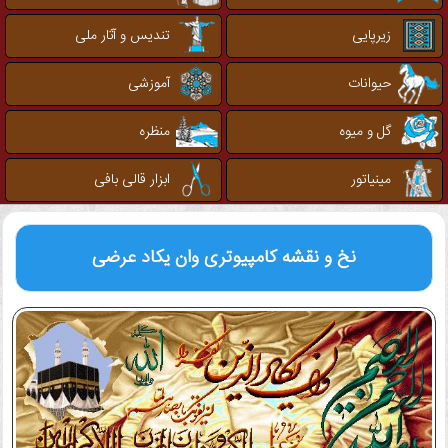
زیرپایی
تندیس و آثار ملی
حیوانات
آموزشی
گل و میوه
منظره
مینیاتور
ابزار قالی بافی
نخ و نقشه کامپیوتری
وان یکاد عرضی