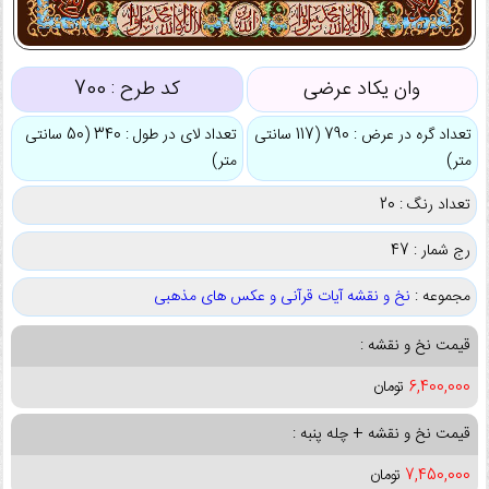
وان یکاد عرضی
کد طرح :
700
تعداد گره در عرض : 790 (117 سانتی
تعداد لای در طول : 340 (50 سانتی
متر)
متر)
تعداد رنگ : 20
رج شمار : 47
مجموعه :
نخ و نقشه آیات قرآنی و عکس های مذهبی
قیمت نخ و نقشه :
6,400,000
تومان
قیمت نخ و نقشه + چله پنبه :
7,450,000
تومان