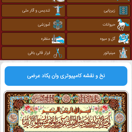
زیرپایی
تندیس و آثار ملی
حیوانات
آموزشی
گل و میوه
منظره
مینیاتور
ابزار قالی بافی
نخ و نقشه کامپیوتری
وان یکاد عرضی