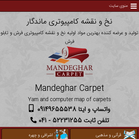
منوی سایت
نخ و نقشه کامپیوتری ماندگار
تولید و عرضه کننده بهترین مواد اولیه نخ و نقشه کامپیوتری فرش و تابلو
فرش
Mandeghar Carpet
Yarn and computer map of carpets
واتساپ و ایتا 09149655538
تلفن ثابت 52231255 - 041
قرآنی و مذهبی
اشرافی و چهره