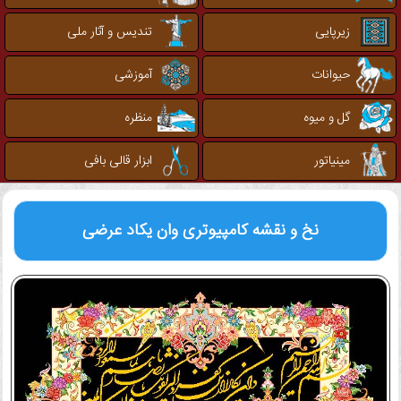
زیرپایی
تندیس و آثار ملی
حیوانات
آموزشی
گل و میوه
منظره
مینیاتور
ابزار قالی بافی
نخ و نقشه کامپیوتری
وان یکاد عرضی