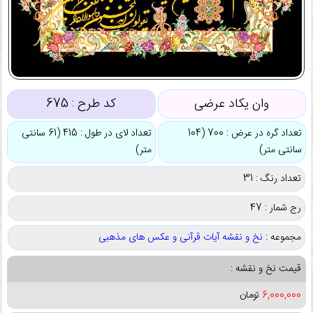
وان یکاد عرضی
کد طرح :
675
تعداد گره در عرض : 700 (104
تعداد لای در طول : 415 (61 سانتی
سانتی متر)
متر)
تعداد رنگ : 31
رج شمار : 47
مجموعه :
نخ و نقشه آیات قرآنی و عکس های مذهبی
قیمت نخ و نقشه :
6,000,000
تومان