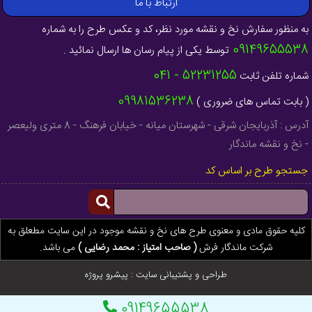
ارتباط با ما
به منظور سفارش نخ و نقشه مورد نظر، کد و عکس طرح را به شماره
09149655538
توسط یکی از پیام رسان ها ارسال نمائید .
52231255 - 041
شماره تلفن ثابت
09981536238
( بابت تماس های ضروری )
آدرس : آذربایجان شرقی - شهرستان میانه - خیابان فرهنگ - 8 متری ولیعصر
- نخ و نقشه ماندگار
جستجو طرح بر اساس کد
کلیه حقوق مادی و معنوی طرح های نخ و نقشه موجود در این سایت مطعلق به
شرکت ماندگار فرش
( صاحب امتیاز : محمد رضایی )
می باشد.
طراحی و پشتیبانی سایت :
پیشرو پروژه
09149655538