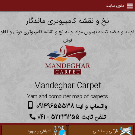
منوی سایت
نخ و نقشه کامپیوتری ماندگار
تولید و عرضه کننده بهترین مواد اولیه نخ و نقشه کامپیوتری فرش و تابلو
فرش
Mandeghar Carpet
Yarn and computer map of carpets
واتساپ و ایتا 09149655538
تلفن ثابت 52231255 - 041
قرآنی و مذهبی
اشرافی و چهره