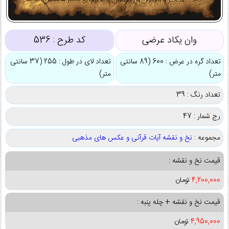
وان یکاد عرضی
کد طرح :
536
تعداد گره در عرض : 600 (89 سانتی
تعداد لای در طول : 255 (37 سانتی
متر)
متر)
تعداد رنگ : 39
رج شمار : 47
مجموعه :
نخ و نقشه آیات قرآنی و عکس های مذهبی
قیمت نخ و نقشه :
4,200,000
تومان
قیمت نخ و نقشه + چله پنبه :
4,950,000
تومان