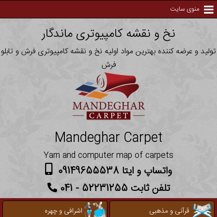
منوی سایت
نخ و نقشه کامپیوتری ماندگار
تولید و عرضه کننده بهترین مواد اولیه نخ و نقشه کامپیوتری فرش و تابلو
فرش
Mandeghar Carpet
Yarn and computer map of carpets
واتساپ و ایتا 09149655538
تلفن ثابت 52231255 - 041
قرآنی و مذهبی
اشرافی و چهره