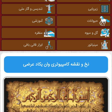
زیرپایی
تندیس و آثار ملی
حیوانات
آموزشی
گل و میوه
منظره
مینیاتور
ابزار قالی بافی
نخ و نقشه کامپیوتری
وان یکاد عرضی