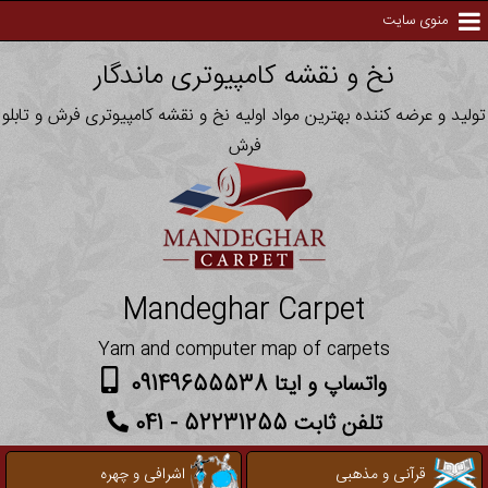
منوی سایت
نخ و نقشه کامپیوتری ماندگار
تولید و عرضه کننده بهترین مواد اولیه نخ و نقشه کامپیوتری فرش و تابلو
فرش
Mandeghar Carpet
Yarn and computer map of carpets
واتساپ و ایتا 09149655538
تلفن ثابت 52231255 - 041
قرآنی و مذهبی
اشرافی و چهره