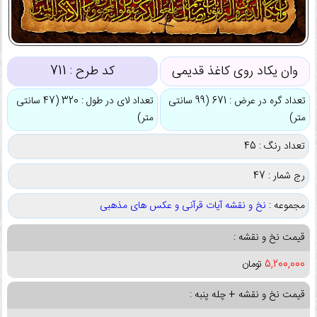
وان یکاد روی کاغذ قدیمی
کد طرح :
711
تعداد گره در عرض : 671 (99 سانتی
تعداد لای در طول : 320 (47 سانتی
متر)
متر)
تعداد رنگ : 45
رج شمار : 47
مجموعه :
نخ و نقشه آیات قرآنی و عکس های مذهبی
قیمت نخ و نقشه :
5,200,000
تومان
قیمت نخ و نقشه + چله پنبه :