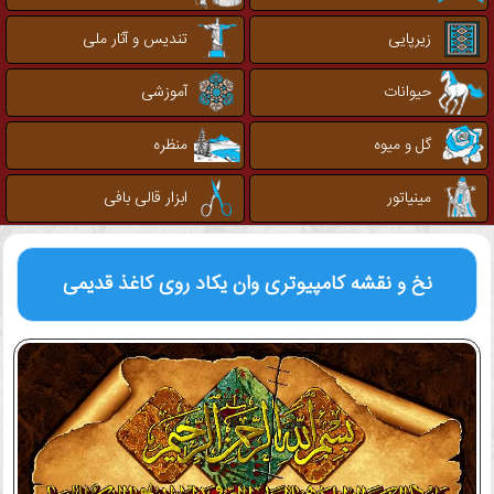
زیرپایی
تندیس و آثار ملی
حیوانات
آموزشی
گل و میوه
منظره
مینیاتور
ابزار قالی بافی
نخ و نقشه کامپیوتری
وان یکاد روی کاغذ قدیمی