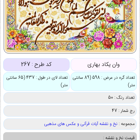
وان یکاد بهاری
کد طرح :
267
تعداد گره در عرض : 598 (89 سانتی
تعداد لای در طول : 437 (65 سانتی
متر)
متر)
تعداد رنگ : 50
رج شمار : 47
مجموعه :
نخ و نقشه آیات قرآنی و عکس های مذهبی
قیمت نخ و نقشه :