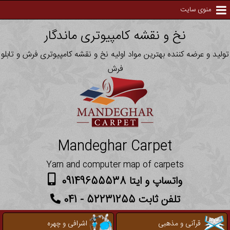
منوی سایت
نخ و نقشه کامپیوتری ماندگار
تولید و عرضه کننده بهترین مواد اولیه نخ و نقشه کامپیوتری فرش و تابلو
فرش
Mandeghar Carpet
Yarn and computer map of carpets
واتساپ و ایتا 09149655538
تلفن ثابت 52231255 - 041
قرآنی و مذهبی
اشرافی و چهره