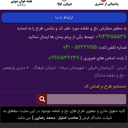
ارتباط با ما
به منظور سفارش نخ و نقشه مورد نظر، کد و عکس طرح را به شماره
09149655538
توسط یکی از پیام رسان ها ارسال نمائید .
52231255 - 041
شماره تلفن ثابت
09981536238
( بابت تماس های ضروری )
آدرس : آذربایجان شرقی - شهرستان میانه - خیابان فرهنگ - 8 متری ولیعصر
- نخ و نقشه ماندگار
جستجو طرح بر اساس کد
کلیه حقوق مادی و معنوی طرح های نخ و نقشه موجود در این سایت مطعلق به
شرکت ماندگار فرش
( صاحب امتیاز : محمد رضایی )
می باشد.