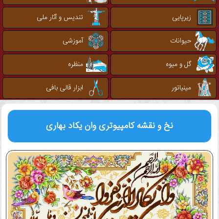
زیرپایی
تندیس و آثار ملی
حیوانات
آموزشی
گل و میوه
منظره
مینیاتور
ابزار قالی بافی
نخ و نقشه کامپیوتری
وان یکاد بهاری