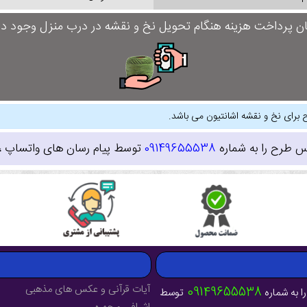
ان پرداخت هزینه هنگام تحویل نخ و نقشه در درب منزل وجود دار
 برای نخ و نقشه اشانتیون می باشد.
س طرح را به شماره
09149655538
توسط پیام رسان های واتساپ ، ای
آیات قرآنی و عکس های مذهبی
09149655538
ا به شماره
توسط