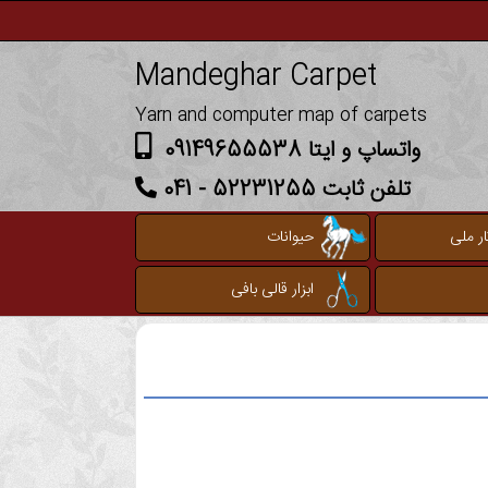
Mandeghar Carpet
Yarn and computer map of carpets
واتساپ و ایتا 09149655538
تلفن ثابت 52231255 - 041
ر ملی
حیوانات
ابزار قالی بافی