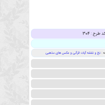
د طرح :
304
 :
نخ و نقشه آیات قرآنی و عکس های مذهبی