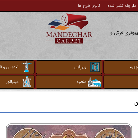
دار چله کشی شده
گالری طرح ها
مپیوتری فرش و
چهره
زیرپایی
تندیس و آثا
منظره
مینیاتور
ن