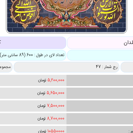
لدان
ک
تعداد لای در طول : 600 (89 سانتی متر)
رج شمار : 47
مجموعه
5,200,000
تومان
5,650,000
تومان
7,500,000
تومان
8,700,000
تومان
 :
10550000
تومان