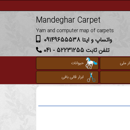
Mandeghar Carpet
Yarn and computer map of carpets
واتساپ و ایتا 09149655538
تلفن ثابت 52231255 - 041
ر ملی
حیوانات
ابزار قالی بافی