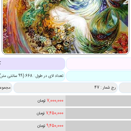
ک
تعداد لای در طول : 668 (99 سانتی متر)
رج شمار : 47
مجموعه
7,000,000
تومان
7,450,000
تومان
9,450,000
تومان