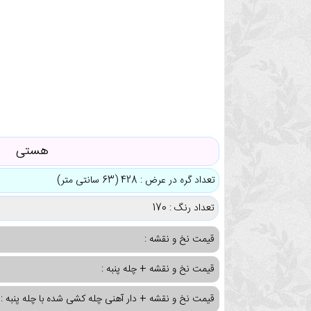
هستی
تعداد گره در عرض : 428 (63 سانتی متر)
تعداد رنگ : 170
قیمت نخ و نقشه :
قیمت نخ و نقشه + چله پنبه :
قیمت نخ و نقشه + دار آهنی چله کشی شده با چله پنبه :