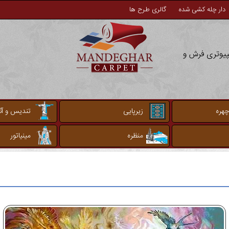
دار چله کشی شده
گالری طرح ها
مپیوتری فرش و
چهره
زیرپایی
تندیس و آثا
منظره
مینیاتور