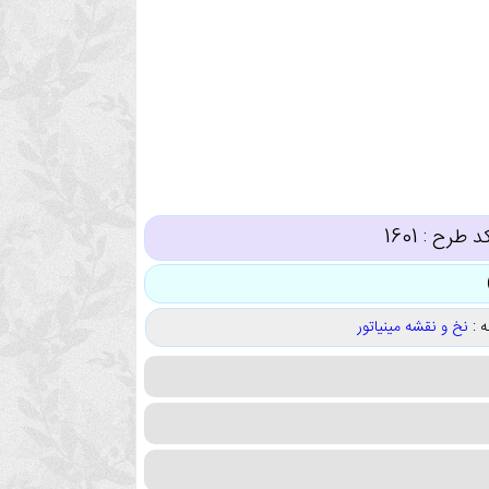
د طرح :
1601
 :
نخ و نقشه مینیاتور