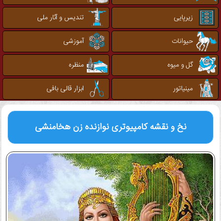
زیرپایی
تندیس و آثار ملی
حیوانات
آموزشی
گل و میوه
منظره
مینیاتور
ابزار قالی بافی
نخ و نقشه کامپیوتری
نوازنده زن هخامنشی