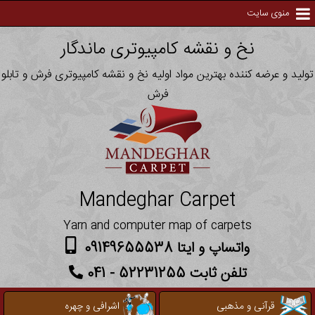
منوی سایت
نخ و نقشه کامپیوتری ماندگار
تولید و عرضه کننده بهترین مواد اولیه نخ و نقشه کامپیوتری فرش و تابلو
فرش
Mandeghar Carpet
Yarn and computer map of carpets
واتساپ و ایتا 09149655538
تلفن ثابت 52231255 - 041
قرآنی و مذهبی
اشرافی و چهره