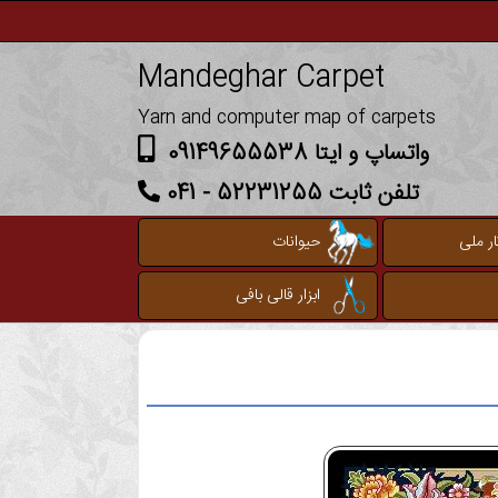
Mandeghar Carpet
Yarn and computer map of carpets
واتساپ و ایتا 09149655538
تلفن ثابت 52231255 - 041
ر ملی
حیوانات
ابزار قالی بافی