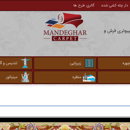
دار چله کشی شده
گالری طرح ها
مپیوتری فرش و
چهره
زیرپایی
تندیس و آثا
منظره
مینیاتور