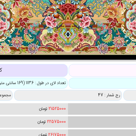
ک
تعداد لای در طول : 1136 (169 سانتی متر)
رج شمار : 47
مجموعه
21525000
تومان
22575000
تومان
26175000
تومان