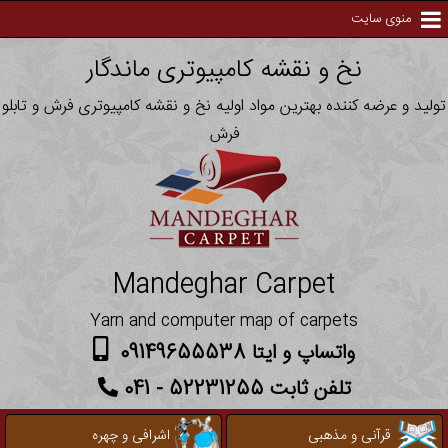
منوی سایت
نخ و نقشه کامپیوتری ماندگار
تولید و عرضه کننده بهترین مواد اولیه نخ و نقشه کامپیوتری فرش و تابلو
فرش
Mandeghar Carpet
Yarn and computer map of carpets
واتساپ و ایتا 09149655538
تلفن ثابت 52231255 - 041
قرآنی و مذهبی
اشرافی و چهره