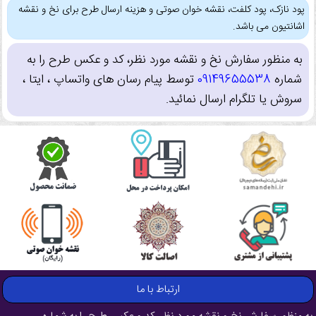
پود نازک، پود کلفت، نقشه خوان صوتی و هزینه ارسال طرح برای نخ و نقشه
اشانتیون می باشد.
به منظور سفارش نخ و نقشه مورد نظر، کد و عکس طرح را به
شماره
09149655538
توسط پیام رسان های واتساپ ، ایتا ،
سروش یا تلگرام ارسال نمائید.
ارتباط با ما