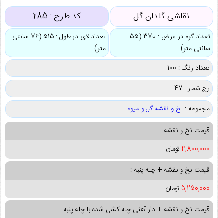
نقاشی گلدان گل
کد طرح :
285
تعداد گره در عرض : 370 (55
تعداد لای در طول : 515 (76 سانتی
سانتی متر)
متر)
تعداد رنگ : 100
رج شمار : 47
مجموعه :
نخ و نقشه گل و میوه
قیمت نخ و نقشه :
4,800,000
تومان
قیمت نخ و نقشه + چله پنبه :
5,250,000
تومان
قیمت نخ و نقشه + دار آهنی چله کشی شده با چله پنبه :