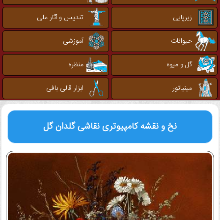
زیرپایی
تندیس و آثار ملی
حیوانات
آموزشی
گل و میوه
منظره
مینیاتور
ابزار قالی بافی
نخ و نقشه کامپیوتری
نقاشی گلدان گل