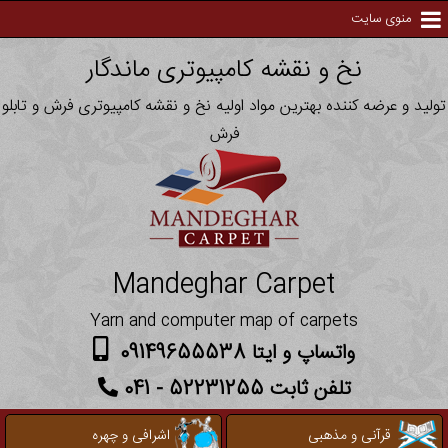
منوی سایت
نخ و نقشه کامپیوتری ماندگار
تولید و عرضه کننده بهترین مواد اولیه نخ و نقشه کامپیوتری فرش و تابلو
فرش
Mandeghar Carpet
Yarn and computer map of carpets
واتساپ و ایتا 09149655538
تلفن ثابت 52231255 - 041
قرآنی و مذهبی
اشرافی و چهره