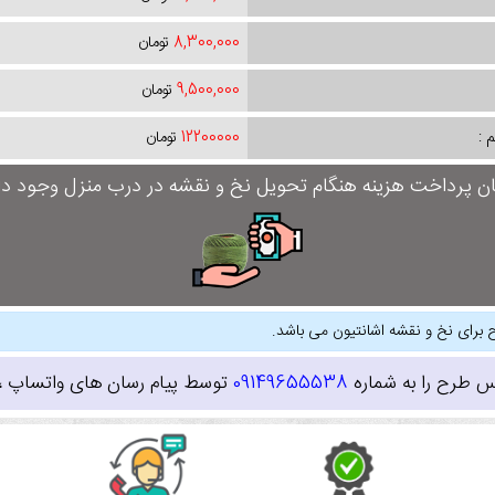
8,300,000
تومان
9,500,000
تومان
 :
12200000
تومان
ان پرداخت هزینه هنگام تحویل نخ و نقشه در درب منزل وجود دار
 برای نخ و نقشه اشانتیون می باشد.
س طرح را به شماره
09149655538
توسط پیام رسان های واتساپ ، ای