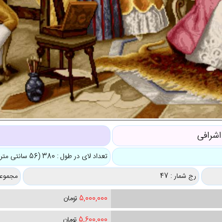
اشرافی
تعداد لای در طول : 380 (56 سانتی متر)
رج شمار : 47
مجموعه
5,000,000
تومان
5,600,000
تومان