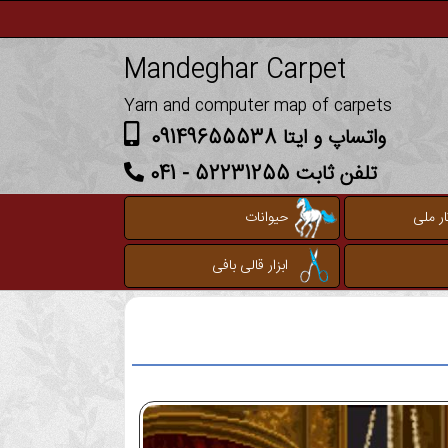
Mandeghar Carpet
Yarn and computer map of carpets
واتساپ و ایتا 09149655538
تلفن ثابت 52231255 - 041
ر ملی
حیوانات
ابزار قالی بافی