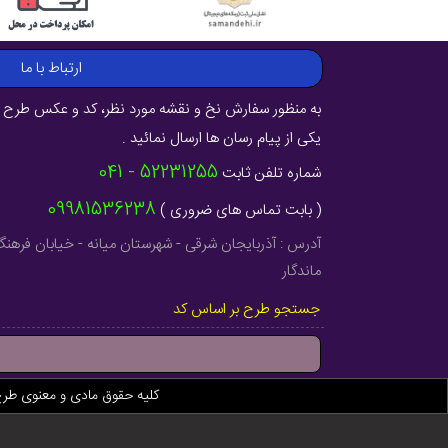
ارتباط با ما
به منظور سفارش نخ و نقشه مورد نظر، کد و عکس طرح ر
یکی از پیام رسان ها ارسال نمائید .
52231255 - 041
شماره تلفن ثابت
09981536238
( بابت تماس های ضروری )
ماندگار
جستجو طرح بر اساس کد
کلیه حقوق مادی و معنوی طر