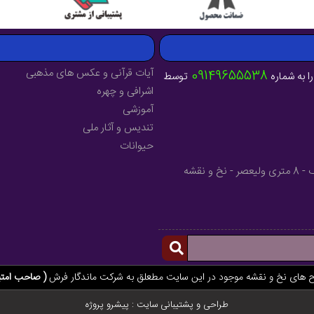
آیات قرآنی و عکس های مذهبی
09149655538
ا به شماره
توسط
اشرافی و چهره
آموزشی
تندیس و آثار ملی
حیوانات
آدرس : آذربایجان شرقی - شهرستان میانه - خیابان فرهنگ - 8 متری ولیعصر - نخ و نقشه
ح های نخ و نقشه موجود در این سایت مطعلق به شرکت ماندگار فرش
( صاحب امتی
طراحی و پشتیبانی سایت :
پیشرو پروژه