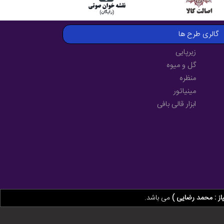
گالری طرح ها
زیرپایی
گل و میوه
منظره
مینیاتور
ابزار قالی بافی
از : محمد رضایی )
می باشد.