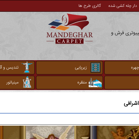
دار چله کشی شده
گالری طرح ها
مپیوتری فرش و
چهره
زیرپایی
تندیس و آثا
منظره
مینیاتور
اشرافی