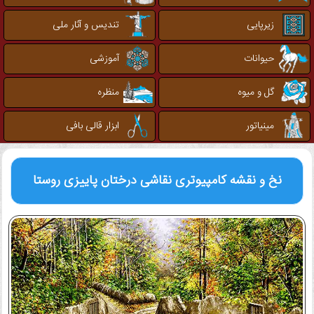
زیرپایی
تندیس و آثار ملی
حیوانات
آموزشی
گل و میوه
منظره
مینیاتور
ابزار قالی بافی
نخ و نقشه کامپیوتری
نقاشی درختان پاییزی روستا