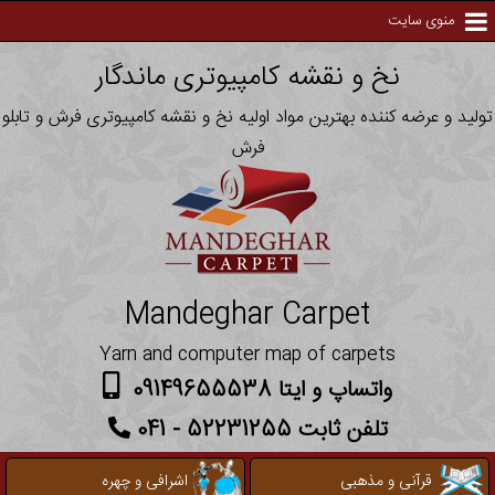
منوی سایت
نخ و نقشه کامپیوتری ماندگار
تولید و عرضه کننده بهترین مواد اولیه نخ و نقشه کامپیوتری فرش و تابلو
فرش
Mandeghar Carpet
Yarn and computer map of carpets
واتساپ و ایتا 09149655538
تلفن ثابت 52231255 - 041
قرآنی و مذهبی
اشرافی و چهره