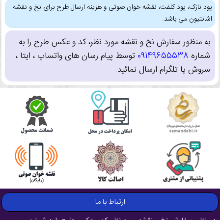
پود نازک، پود کلفت، نقشه خوان صوتی و هزینه ارسال طرح برای نخ و نقشه
اشانتیون می باشد.
به منظور سفارش نخ و نقشه مورد نظر، کد و عکس طرح را به
شماره
09149655538
توسط پیام رسان های واتساپ ، ایتا ،
سروش یا تلگرام ارسال نمائید.
ارتباط با ما