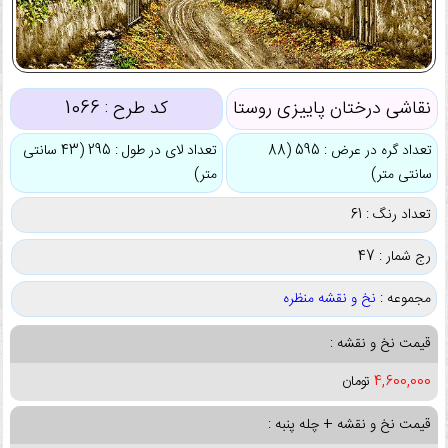
نقاشی درختان پاییزی روستا
کد طرح :
1066
تعداد گره در عرض : 595 (88
تعداد لای در طول : 295 (43 سانتی
سانتی متر)
متر)
تعداد رنگ : 61
رج شمار : 47
مجموعه :
نخ و نقشه منظره
قیمت نخ و نقشه :
4,600,000
تومان
قیمت نخ و نقشه + چله پنبه :