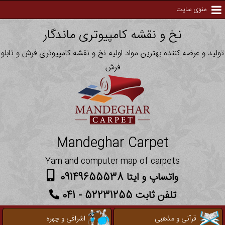
منوی سایت
نخ و نقشه کامپیوتری ماندگار
تولید و عرضه کننده بهترین مواد اولیه نخ و نقشه کامپیوتری فرش و تابلو
فرش
Mandeghar Carpet
Yarn and computer map of carpets
واتساپ و ایتا 09149655538
تلفن ثابت 52231255 - 041
قرآنی و مذهبی
اشرافی و چهره