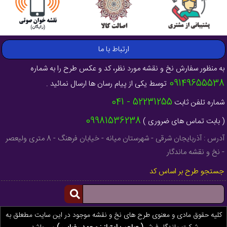
ارتباط با ما
به منظور سفارش نخ و نقشه مورد نظر، کد و عکس طرح را به شماره
09149655538
توسط یکی از پیام رسان ها ارسال نمائید .
52231255 - 041
شماره تلفن ثابت
09981536238
( بابت تماس های ضروری )
آدرس : آذربایجان شرقی - شهرستان میانه - خیابان فرهنگ - 8 متری ولیعصر
- نخ و نقشه ماندگار
جستجو طرح بر اساس کد
کلیه حقوق مادی و معنوی طرح های نخ و نقشه موجود در این سایت مطعلق به