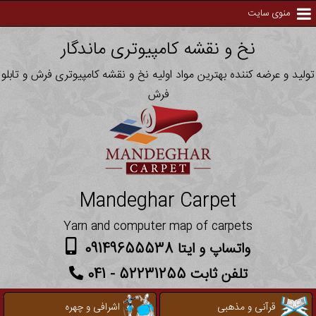
منوی سایت
نخ و نقشه کامپیوتری ماندگار
تولید و عرضه کننده بهترین مواد اولیه نخ و نقشه کامپیوتری فرش و تابلو
فرش
Mandeghar Carpet
Yarn and computer map of carpets
واتساپ و ایتا 09149655538
تلفن ثابت 52231255 - 041
قرآنی و مذهبی
اشرافی و چهره