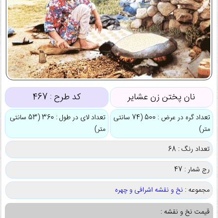
نان پختن زن عشایر
کد طرح :
467
تعداد گره در عرض : 500 (74 سانتی
تعداد لای در طول : 360 (53 سانتی
متر)
متر)
تعداد رنگ : 68
رج شمار : 47
مجموعه :
نخ و نقشه اشرافی و چهره
قیمت نخ و نقشه :