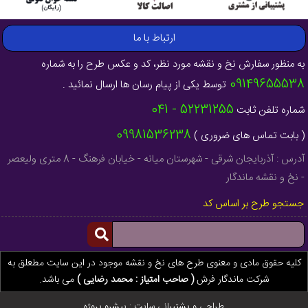
ارتباط با ما
به منظور سفارش نخ و نقشه مورد نظر، کد و عکس طرح را به شماره
09149655538
توسط یکی از پیام رسان ها ارسال نمائید .
52231255 - 041
شماره تلفن ثابت
09981536238
( بابت تماس های ضروری )
آدرس : آذربایجان شرقی - شهرستان میانه - خیابان فرهنگ - 8 متری ولیعصر
- نخ و نقشه ماندگار
جستجو طرح بر اساس کد
کلیه حقوق مادی و معنوی طرح های نخ و نقشه موجود در این سایت مطعلق به
شرکت ماندگار فرش
( صاحب امتیاز : محمد رضایی )
می باشد.
طراحی و پشتیبانی سایت :
پیشرو پروژه