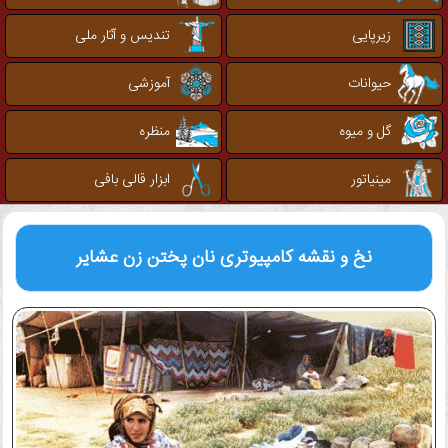
زیرپایی
تندیس و آثار ملی
حیوانات
آموزشی
گل و میوه
منظره
مینیاتور
ابزار قالی بافی
نخ و نقشه کامپیوتری
نان پختن زن عشایر