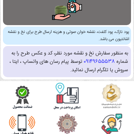
پود نازک، پود کلفت، نقشه خوان صوتی و هزینه ارسال طرح برای نخ و نقشه
اشانتیون می باشد.
به منظور سفارش نخ و نقشه مورد نظر، کد و عکس طرح را به
شماره
09149655538
توسط پیام رسان های واتساپ ، ایتا ،
سروش یا تلگرام ارسال نمائید.