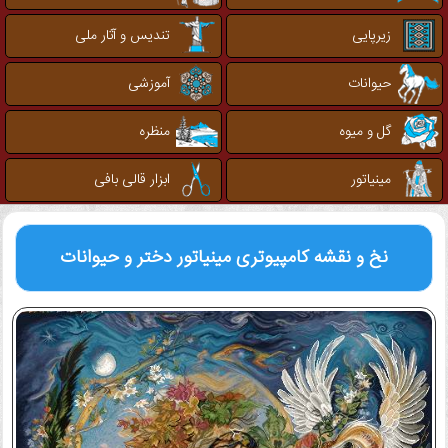
زیرپایی
تندیس و آثار ملی
حیوانات
آموزشی
گل و میوه
منظره
مینیاتور
ابزار قالی بافی
نخ و نقشه کامپیوتری
مینیاتور دختر و حیوانات