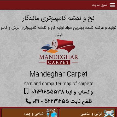
منوی سایت
نخ و نقشه کامپیوتری ماندگار
تولید و عرضه کننده بهترین مواد اولیه نخ و نقشه کامپیوتری فرش و تابلو
فرش
Mandeghar Carpet
Yarn and computer map of carpets
واتساپ و ایتا 09149655538
تلفن ثابت 52231255 - 041
قرآنی و مذهبی
اشرافی و چهره