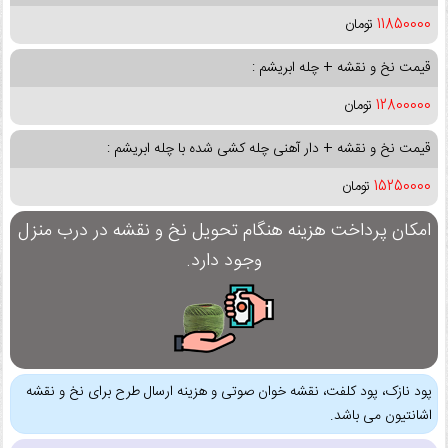
11850000
تومان
قیمت نخ و نقشه + چله ابریشم :
12800000
تومان
قیمت نخ و نقشه + دار آهنی چله کشی شده با چله ابریشم :
15250000
تومان
امکان پرداخت هزینه هنگام تحویل نخ و نقشه در درب منزل
وجود دارد.
پود نازک، پود کلفت، نقشه خوان صوتی و هزینه ارسال طرح برای نخ و نقشه
اشانتیون می باشد.