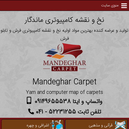
منوی سایت
نخ و نقشه کامپیوتری ماندگار
تولید و عرضه کننده بهترین مواد اولیه نخ و نقشه کامپیوتری فرش و تابلو
فرش
Mandeghar Carpet
Yarn and computer map of carpets
واتساپ و ایتا 09149655538
تلفن ثابت 52231255 - 041
قرآنی و مذهبی
اشرافی و چهره