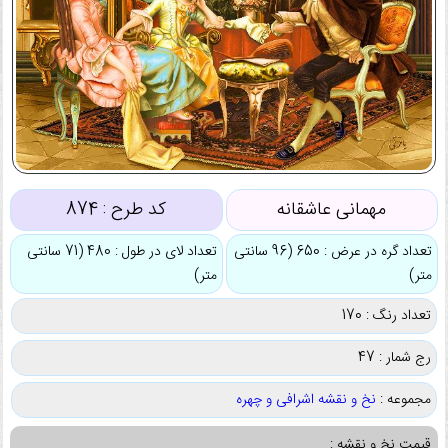
مهمانی عاشقانه
کد طرح :
874
تعداد گره در عرض : 650 (96 سانتی
تعداد لای در طول : 480 (71 سانتی
متر)
متر)
تعداد رنگ : 170
رج شمار : 47
مجموعه :
نخ و نقشه اشرافی و چهره
قیمت نخ و نقشه :