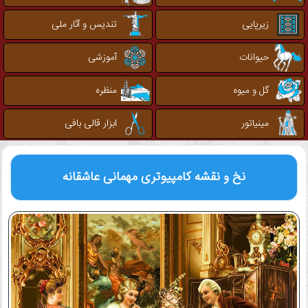
زیرپایی
تندیس و آثار ملی
حیوانات
آموزشی
گل و میوه
منظره
مینیاتور
ابزار قالی بافی
نخ و نقشه کامپیوتری
مهمانی عاشقانه