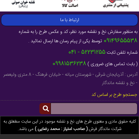
ارتباط با ما
به منظور سفارش نخ و نقشه مورد نظر، کد و عکس طرح را به شماره
09149655538
توسط یکی از پیام رسان ها ارسال نمائید .
52231255 - 041
شماره تلفن ثابت
09981536238
( بابت تماس های ضروری )
آدرس : آذربایجان شرقی - شهرستان میانه - خیابان فرهنگ - 8 متری ولیعصر
- نخ و نقشه ماندگار
جستجو طرح بر اساس کد
کلیه حقوق مادی و معنوی طرح های نخ و نقشه موجود در این سایت مطعلق به
شرکت ماندگار فرش
( صاحب امتیاز : محمد رضایی )
می باشد.