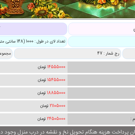
ک
تعداد لای در طول : 1000 (148 سانتی متر)
رج شمار : 47
مجموعه
14555000
تومان
15455000
تومان
18855000
تومان
21105000
تومان
 :
24505000
تومان
ان پرداخت هزینه هنگام تحویل نخ و نقشه در درب منزل وجود دار