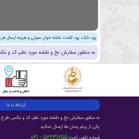
پود نازک، پود کلفت، نقشه خوان صوتی و هزینه ارسال طرح
به منظور سفارش نخ و نقشه مورد نظر، کد و عک
ارتباط با ما
به منظور سفارش نخ و نقشه مورد نظر، کد و عکس طرح ر
یکی از پیام رسان ها ارسال نمائید .
52231255 - 041
شماره تلفن ثابت