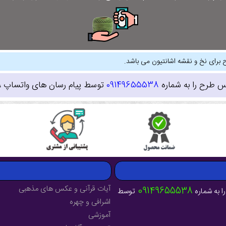
 برای نخ و نقشه اشانتیون می باشد.
س طرح را به شماره
09149655538
توسط پیام رسان های واتساپ ، ای
آیات قرآنی و عکس های مذهبی
09149655538
ا به شماره
توسط
اشرافی و چهره
آموزشی