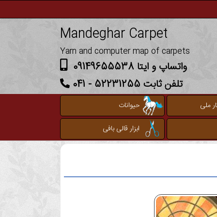
Mandeghar Carpet
Yarn and computer map of carpets
واتساپ و ایتا 09149655538
تلفن ثابت 52231255 - 041
ر ملی
حیوانات
ابزار قالی بافی