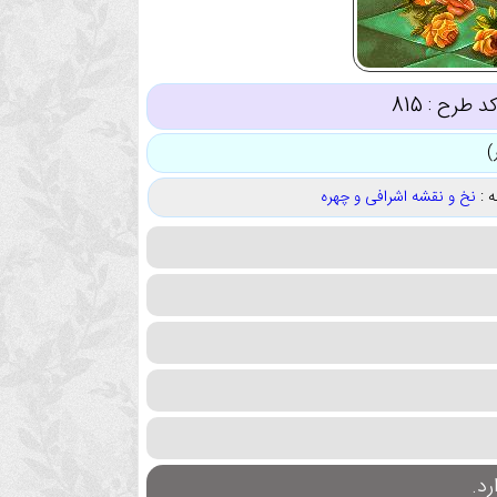
د طرح :
815
 :
نخ و نقشه اشرافی و چهره
د.