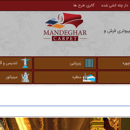
دار چله کشی شده
گالری طرح ها
مپیوتری فرش و
چهره
زیرپایی
تندیس و آثا
منظره
مینیاتور