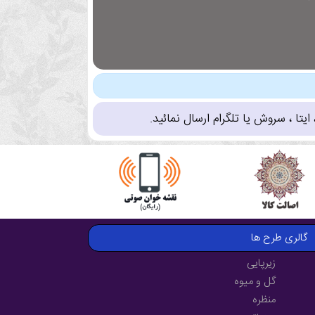
تا ، سروش یا تلگرام ارسال نمائید.
گالری طرح ها
زیرپایی
گل و میوه
منظره