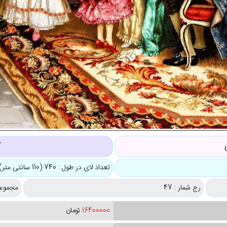
ک
تعداد لای در طول : 740 (110 سانتی متر)
رج شمار : 47
مجموعه
16400000
تومان