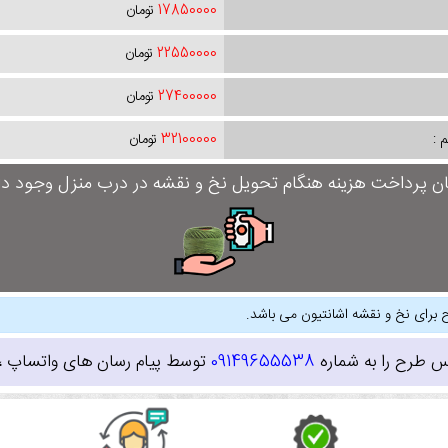
17850000
تومان
22550000
تومان
27400000
تومان
 :
32100000
تومان
ان پرداخت هزینه هنگام تحویل نخ و نقشه در درب منزل وجود دار
 برای نخ و نقشه اشانتیون می باشد.
س طرح را به شماره
09149655538
توسط پیام رسان های واتساپ ، ای