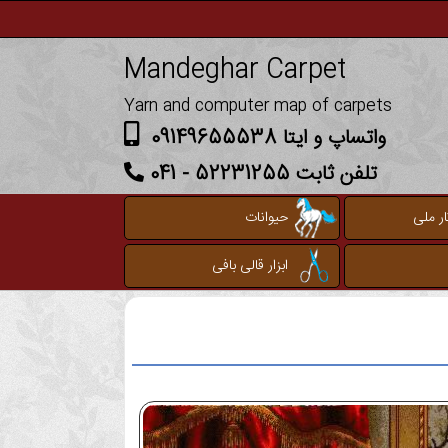
Mandeghar Carpet
Yarn and computer map of carpets
واتساپ و ایتا 09149655538
تلفن ثابت 52231255 - 041
ر ملی
حیوانات
ابزار قالی بافی