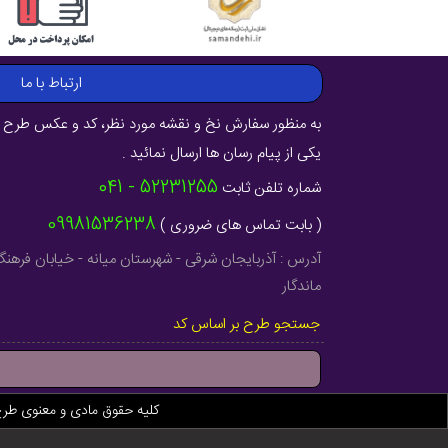
ارتباط با ما
به منظور سفارش نخ و نقشه مورد نظر، کد و عکس طرح ر
یکی از پیام رسان ها ارسال نمائید .
52231255 - 041
شماره تلفن ثابت
09981536238
( بابت تماس های ضروری )
ماندگار
جستجو طرح بر اساس کد
کلیه حقوق مادی و معنوی طر