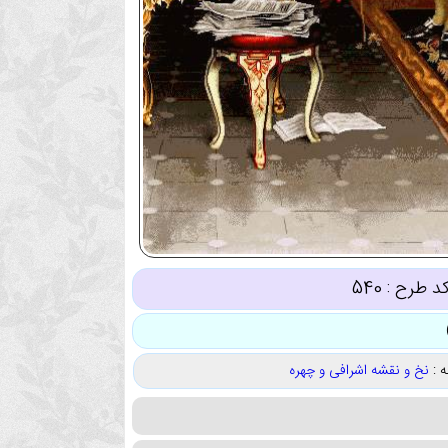
د طرح :
540
 :
نخ و نقشه اشرافی و چهره