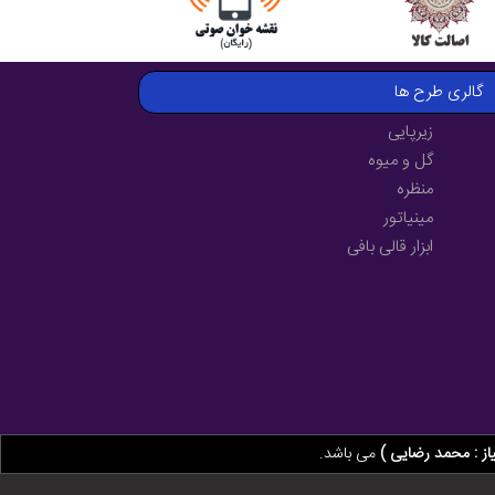
گالری طرح ها
زیرپایی
گل و میوه
منظره
مینیاتور
ابزار قالی بافی
از : محمد رضایی )
می باشد.