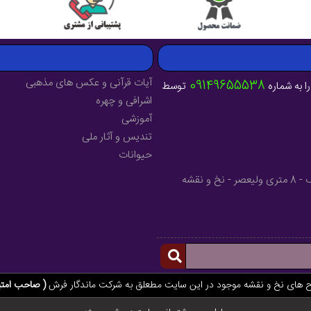
آیات قرآنی و عکس های مذهبی
09149655538
ا به شماره
توسط
اشرافی و چهره
آموزشی
تندیس و آثار ملی
حیوانات
آدرس : آذربایجان شرقی - شهرستان میانه - خیابان فرهنگ - 8 متری ولیعصر - نخ و نقشه
ح های نخ و نقشه موجود در این سایت مطعلق به شرکت ماندگار فرش
( صاحب امتی