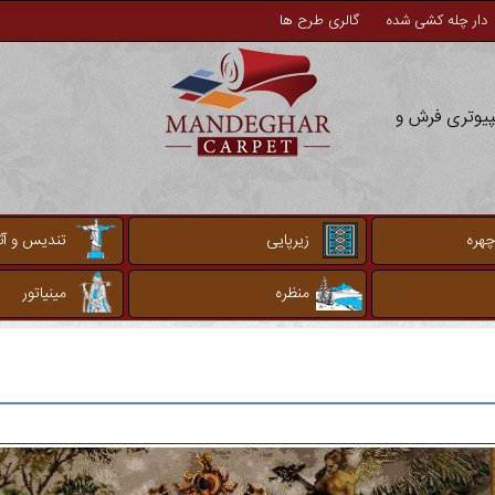
دار چله کشی شده
گالری طرح ها
مپیوتری فرش و
چهره
زیرپایی
تندیس و آثا
منظره
مینیاتور