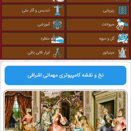
زیرپایی
تندیس و آثار ملی
حیوانات
آموزشی
گل و میوه
منظره
مینیاتور
ابزار قالی بافی
نخ و نقشه کامپیوتری
مهمانی اشرافی