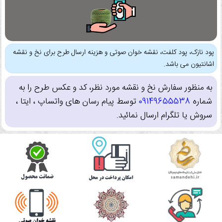
پود نازک، پود کلفت، نقشه خوان صوتی و هزینه ارسال طرح برای نخ و نقشه
اشانتیون می باشد.
به منظور سفارش نخ و نقشه مورد نظر، کد و عکس طرح را به
شماره
09149655538
توسط پیام رسان های واتساپ ، ایتا ،
سروش یا تلگرام ارسال نمائید.