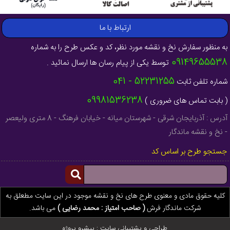
ارتباط با ما
به منظور سفارش نخ و نقشه مورد نظر، کد و عکس طرح را به شماره
09149655538
توسط یکی از پیام رسان ها ارسال نمائید .
52231255 - 041
شماره تلفن ثابت
09981536238
( بابت تماس های ضروری )
آدرس : آذربایجان شرقی - شهرستان میانه - خیابان فرهنگ - 8 متری ولیعصر
- نخ و نقشه ماندگار
جستجو طرح بر اساس کد
کلیه حقوق مادی و معنوی طرح های نخ و نقشه موجود در این سایت مطعلق به
شرکت ماندگار فرش
( صاحب امتیاز : محمد رضایی )
می باشد.
طراحی و پشتیبانی سایت :
پیشرو پروژه