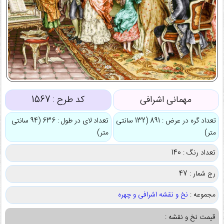
مهمانی اشرافی
کد طرح :
1567
تعداد گره در عرض : 891 (132 سانتی
تعداد لای در طول : 636 (94 سانتی
متر)
متر)
تعداد رنگ : 140
رج شمار : 47
مجموعه :
نخ و نقشه اشرافی و چهره
قیمت نخ و نقشه :