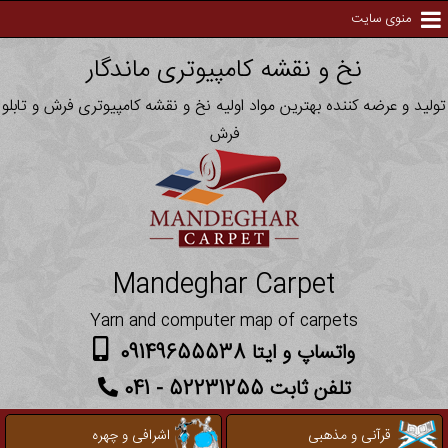
منوی سایت
نخ و نقشه کامپیوتری ماندگار
تولید و عرضه کننده بهترین مواد اولیه نخ و نقشه کامپیوتری فرش و تابلو
فرش
Mandeghar Carpet
Yarn and computer map of carpets
واتساپ و ایتا 09149655538
تلفن ثابت 52231255 - 041
قرآنی و مذهبی
اشرافی و چهره