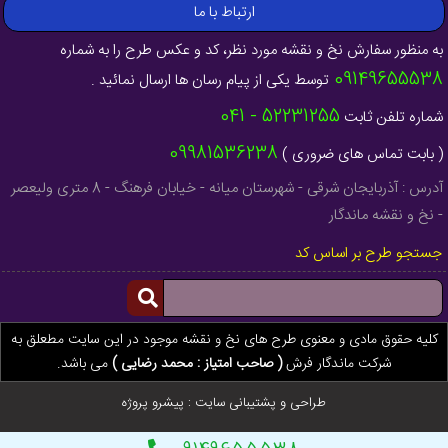
ارتباط با ما
به منظور سفارش نخ و نقشه مورد نظر، کد و عکس طرح را به شماره
09149655538
توسط یکی از پیام رسان ها ارسال نمائید .
52231255 - 041
شماره تلفن ثابت
09981536238
( بابت تماس های ضروری )
آدرس : آذربایجان شرقی - شهرستان میانه - خیابان فرهنگ - 8 متری ولیعصر
- نخ و نقشه ماندگار
جستجو طرح بر اساس کد
کلیه حقوق مادی و معنوی طرح های نخ و نقشه موجود در این سایت مطعلق به
شرکت ماندگار فرش
( صاحب امتیاز : محمد رضایی )
می باشد.
طراحی و پشتیبانی سایت :
پیشرو پروژه