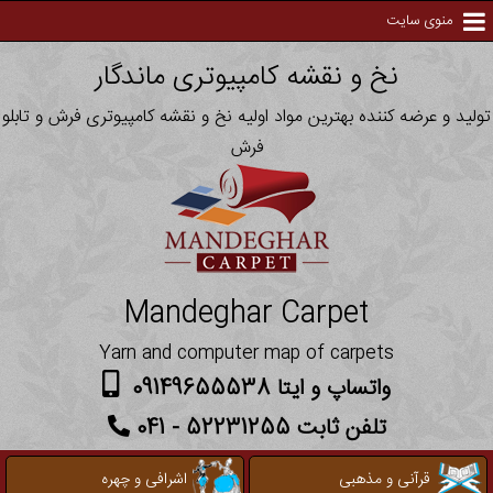
منوی سایت
نخ و نقشه کامپیوتری ماندگار
تولید و عرضه کننده بهترین مواد اولیه نخ و نقشه کامپیوتری فرش و تابلو
فرش
Mandeghar Carpet
Yarn and computer map of carpets
واتساپ و ایتا 09149655538
تلفن ثابت 52231255 - 041
قرآنی و مذهبی
اشرافی و چهره