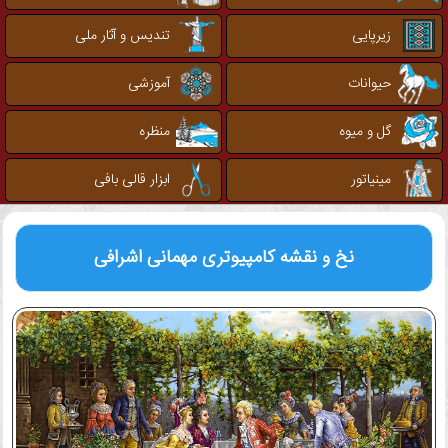
زیرپایی
تندیس و آثار ملی
حیوانات
آموزشی
گل و میوه
منظره
مینیاتور
ابزار قالی بافی
نخ و نقشه کامپیوتری
مهمانی اشرافی