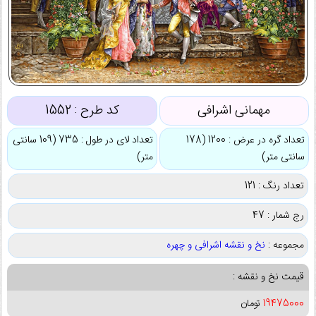
مهمانی اشرافی
کد طرح :
1552
تعداد گره در عرض : 1200 (178
تعداد لای در طول : 735 (109 سانتی
سانتی متر)
متر)
تعداد رنگ : 121
رج شمار : 47
مجموعه :
نخ و نقشه اشرافی و چهره
قیمت نخ و نقشه :
19475000
تومان