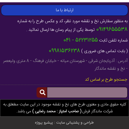
ارتباط با ما
به منظور سفارش نخ و نقشه مورد نظر، کد و عکس طرح را به شماره
09149655538
توسط یکی از پیام رسان ها ارسال نمائید .
52231255 - 041
شماره تلفن ثابت
09981536238
( بابت تماس های ضروری )
آدرس : آذربایجان شرقی - شهرستان میانه - خیابان فرهنگ - 8 متری ولیعصر
- نخ و نقشه ماندگار
جستجو طرح بر اساس کد
کلیه حقوق مادی و معنوی طرح های نخ و نقشه موجود در این سایت مطعلق به
شرکت ماندگار فرش
( صاحب امتیاز : محمد رضایی )
می باشد.
طراحی و پشتیبانی سایت :
پیشرو پروژه