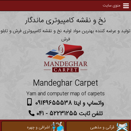
منوی سایت
نخ و نقشه کامپیوتری ماندگار
تولید و عرضه کننده بهترین مواد اولیه نخ و نقشه کامپیوتری فرش و تابلو
فرش
Mandeghar Carpet
Yarn and computer map of carpets
واتساپ و ایتا 09149655538
تلفن ثابت 52231255 - 041
قرآنی و مذهبی
اشرافی و چهره