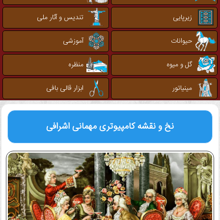
زیرپایی
تندیس و آثار ملی
حیوانات
آموزشی
گل و میوه
منظره
مینیاتور
ابزار قالی بافی
نخ و نقشه کامپیوتری
مهمانی اشرافی