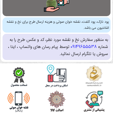
پود نازک، پود کلفت، نقشه خوان صوتی و هزینه ارسال طرح برای نخ و نقشه
اشانتیون می باشد.
به منظور سفارش نخ و نقشه مورد نظر، کد و عکس طرح را به
شماره
09149655538
توسط پیام رسان های واتساپ ، ایتا ،
سروش یا تلگرام ارسال نمائید.