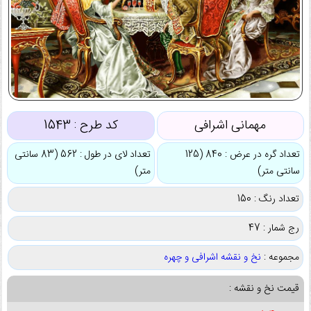
مهمانی اشرافی
کد طرح :
1543
تعداد گره در عرض : 840 (125
تعداد لای در طول : 562 (83 سانتی
سانتی متر)
متر)
تعداد رنگ : 150
رج شمار : 47
مجموعه :
نخ و نقشه اشرافی و چهره
قیمت نخ و نقشه :