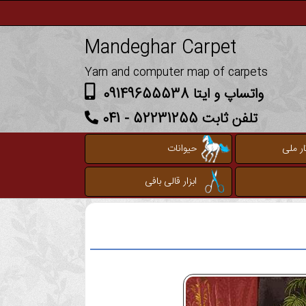
Mandeghar Carpet
Yarn and computer map of carpets
واتساپ و ایتا 09149655538
تلفن ثابت 52231255 - 041
ر ملی
حیوانات
ابزار قالی بافی