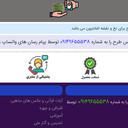
 برای نخ و نقشه اشانتیون می باشد.
س طرح را به شماره
09149655538
توسط پیام رسان های واتساپ ، ای
آیات قرآنی و عکس های مذهبی
09149655538
ا به شماره
توسط
اشرافی و چهره
آموزشی
تندیس و آثار ملی