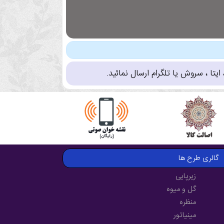
تا ، سروش یا تلگرام ارسال نمائید.
گالری طرح ها
زیرپایی
گل و میوه
منظره
مینیاتور