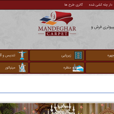
دار چله کشی شده
گالری طرح ها
مپیوتری فرش و
چهره
زیرپایی
تندیس و آثا
منظره
مینیاتور