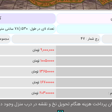
ک
تعداد لای در طول : 530 (78 سانتی متر)
رج شمار : 47
مجموعه
9,000,000
تومان
10050000
تومان
13650000
تومان
16700000
تومان
 :
20300000
تومان
ان پرداخت هزینه هنگام تحویل نخ و نقشه در درب منزل وجود دار