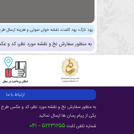
پود نازک، پود کلفت، نقشه خوان صوتی و هزینه ارسال طرح
به منظور سفارش نخ و نقشه مورد نظر، کد و عک
ارتباط با ما
به منظور سفارش نخ و نقشه مورد نظر، کد و عکس طرح ر
یکی از پیام رسان ها ارسال نمائید .
52231255 - 041
شماره تلفن ثابت