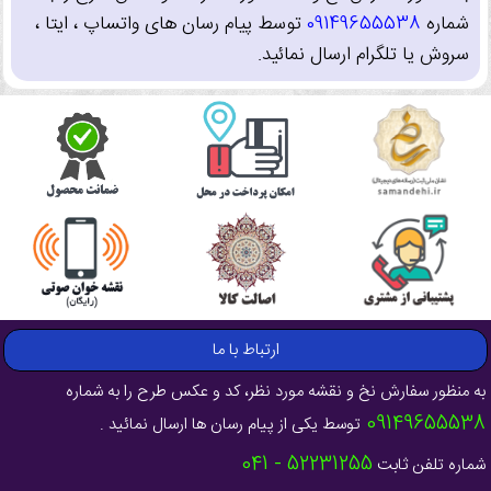
شماره
09149655538
توسط پیام رسان های واتساپ ، ایتا ،
سروش یا تلگرام ارسال نمائید.
ارتباط با ما
به منظور سفارش نخ و نقشه مورد نظر، کد و عکس طرح را به شماره
09149655538
توسط یکی از پیام رسان ها ارسال نمائید .
52231255 - 041
شماره تلفن ثابت