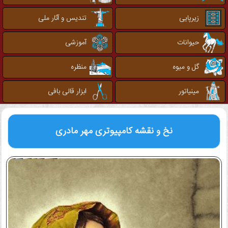
زیرپایی
تندیس و آثار ملی
حیوانات
آموزشی
گل و میوه
منظره
مینیاتور
ابزار قالی بافی
نخ و نقشه کامپیوتری
مهر مادری