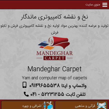
منوی سایت
نخ و نقشه کامپیوتری ماندگار
تولید و عرضه کننده بهترین مواد اولیه نخ و نقشه کامپیوتری فرش و تابلو
فرش
Mandeghar Carpet
Yarn and computer map of carpets
واتساپ و ایتا 09149655538
تلفن ثابت 52231255 - 041
قرآنی و مذهبی
اشرافی و چهره