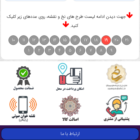
جهت دیدن ادامه لیست طرح های نخ و نقشه، روی عددهای زیر کلیک
کنید.
10
11
12
13
14
15
16
17
18
19
20
21
1
2
3
4
5
6
7
8
9
ارتباط با ما