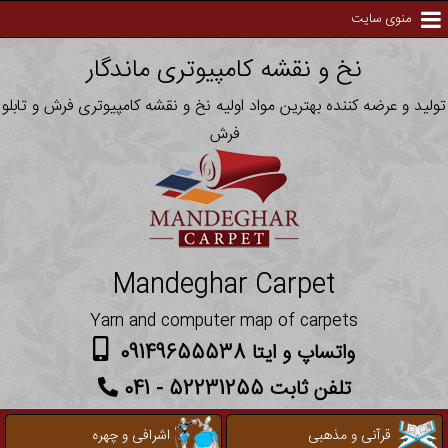
منوی سایت
نخ و نقشه کامپیوتری ماندگار
تولید و عرضه کننده بهترین مواد اولیه نخ و نقشه کامپیوتری فرش و تابلو
فرش
Mandeghar Carpet
Yarn and computer map of carpets
واتساپ و ایتا 09149655538
تلفن ثابت 52231255 - 041
قرآنی و مذهبی
اشرافی و چهره