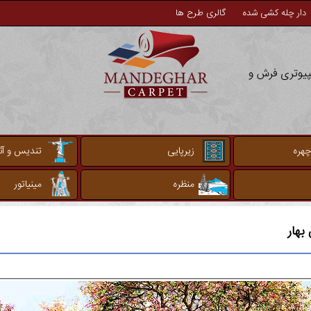
دار چله کشی شده
گالری طرح ها
مپیوتری فرش و
چهره
زیرپایی
تندیس و آثا
منظره
مینیاتور
بهار