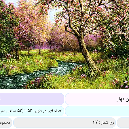
 بهار
ک
تعداد لای در طول : 352 (52 سانتی متر)
رج شمار : 47
مجموعه