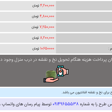
4,200,000
تومان
4,800,000
تومان
7,250,000
تومان
8,200,000
تومان
 :
10650000
تومان
ان پرداخت هزینه هنگام تحویل نخ و نقشه در درب منزل وجود دار
 برای نخ و نقشه اشانتیون می باشد.
س طرح را به شماره
09149655538
توسط پیام رسان های واتساپ ، ای