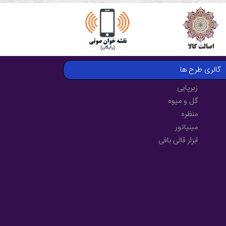
گالری طرح ها
زیرپایی
گل و میوه
منظره
مینیاتور
ابزار قالی بافی