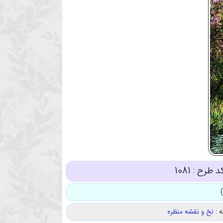
د طرح :
1081
 :
نخ و نقشه منظره