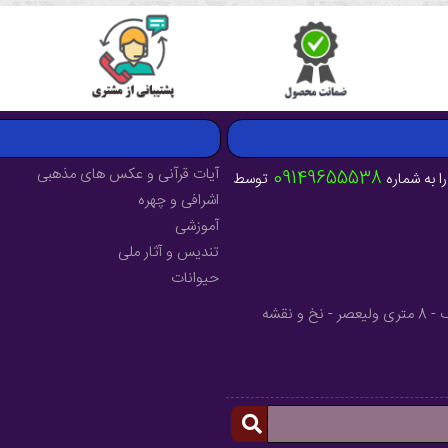
آیات قرآنی و عکس های مذهبی
09149655538
ا به شماره
توسط
اشرافی و چهره
آموزشی
تندیس و آثار ملی
حیوانات
آدرس : آذربایجان شرقی - شهرستان میانه - خیابان فرهنگ - 8 متری ولیعصر - نخ و نقشه