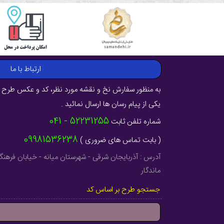
ارتباط با ما
به منظور سفارش نخ و نقشه مورد نظر، کد و عکس طرح ر
یکی از پیام رسان ها ارسال نمائید .
52231255 - 041
شماره تلفن ثابت
09981536238
( بابت تماس های ضروری )
ماندگار
جستجو طرح بر اساس کد