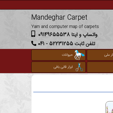
Mandeghar Carpet
Yarn and computer map of carpets
واتساپ و ایتا 09149655538
تلفن ثابت 52231255 - 041
ر ملی
حیوانات
ابزار قالی بافی