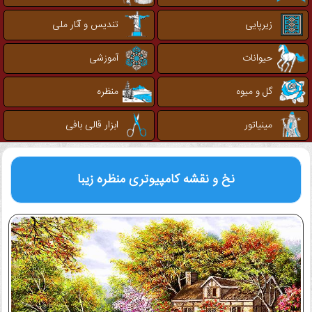
زیرپایی
تندیس و آثار ملی
حیوانات
آموزشی
گل و میوه
منظره
مینیاتور
ابزار قالی بافی
نخ و نقشه کامپیوتری
منظره زیبا