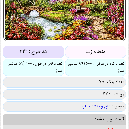
منظره زیبا
کد طرح :
222
تعداد گره در عرض : 600 (89 سانتی
تعداد لای در طول : 400 (59 سانتی
متر)
متر)
تعداد رنگ : 75
رج شمار : 47
مجموعه :
نخ و نقشه منظره
قیمت نخ و نقشه :