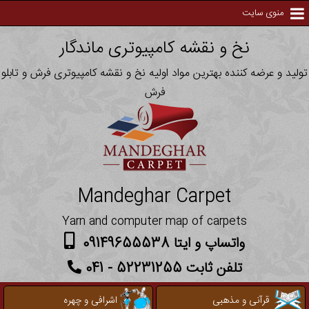
منوی سایت
نخ و نقشه کامپیوتری ماندگار
تولید و عرضه کننده بهترین مواد اولیه نخ و نقشه کامپیوتری فرش و تابلو
فرش
Mandeghar Carpet
Yarn and computer map of carpets
واتساپ و ایتا 09149655538
تلفن ثابت 52231255 - 041
قرآنی و مذهبی
اشرافی و چهره