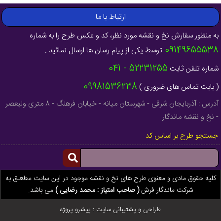
ارتباط با ما
به منظور سفارش نخ و نقشه مورد نظر، کد و عکس طرح را به شماره
09149655538
توسط یکی از پیام رسان ها ارسال نمائید .
52231255 - 041
شماره تلفن ثابت
09981536238
( بابت تماس های ضروری )
آدرس : آذربایجان شرقی - شهرستان میانه - خیابان فرهنگ - 8 متری ولیعصر
- نخ و نقشه ماندگار
جستجو طرح بر اساس کد
کلیه حقوق مادی و معنوی طرح های نخ و نقشه موجود در این سایت مطعلق به
شرکت ماندگار فرش
( صاحب امتیاز : محمد رضایی )
می باشد.
طراحی و پشتیبانی سایت :
پیشرو پروژه