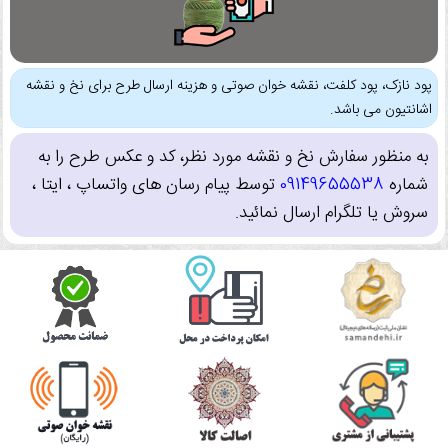
پود نازک، پود کلفت، نقشه خوان صوتی و هزینه ارسال طرح برای نخ و نقشه
اشانتیون می باشد.
به منظور سفارش نخ و نقشه مورد نظر، کد و عکس طرح را به
شماره
09149655538
توسط پیام رسان های واتساپ ، ایتا ،
سروش یا تلگرام ارسال نمائید.