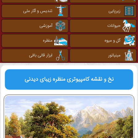
زیرپایی
تندیس و آثار ملی
حیوانات
آموزشی
گل و میوه
منظره
مینیاتور
ابزار قالی بافی
نخ و نقشه کامپیوتری
منظره زیبای دیدنی