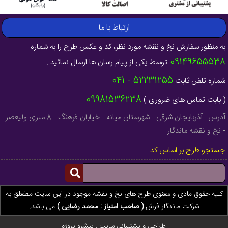
ارتباط با ما
به منظور سفارش نخ و نقشه مورد نظر، کد و عکس طرح را به شماره
09149655538
توسط یکی از پیام رسان ها ارسال نمائید .
52231255 - 041
شماره تلفن ثابت
09981536238
( بابت تماس های ضروری )
آدرس : آذربایجان شرقی - شهرستان میانه - خیابان فرهنگ - 8 متری ولیعصر
- نخ و نقشه ماندگار
جستجو طرح بر اساس کد
کلیه حقوق مادی و معنوی طرح های نخ و نقشه موجود در این سایت مطعلق به
شرکت ماندگار فرش
( صاحب امتیاز : محمد رضایی )
می باشد.
طراحی و پشتیبانی سایت :
پیشرو پروژه