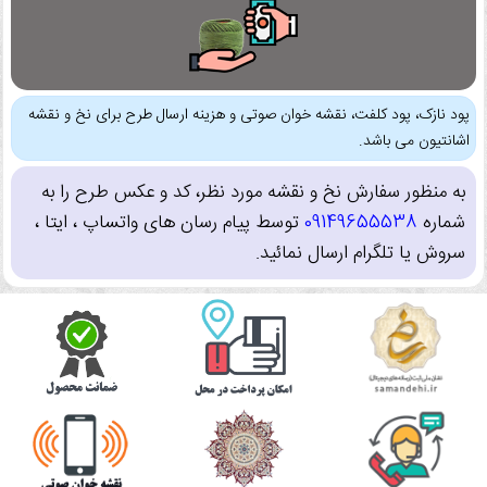
پود نازک، پود کلفت، نقشه خوان صوتی و هزینه ارسال طرح برای نخ و نقشه
اشانتیون می باشد.
به منظور سفارش نخ و نقشه مورد نظر، کد و عکس طرح را به
شماره
09149655538
توسط پیام رسان های واتساپ ، ایتا ،
سروش یا تلگرام ارسال نمائید.