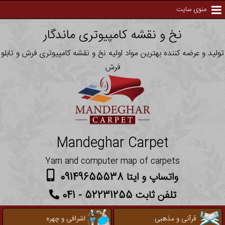
منوی سایت
نخ و نقشه کامپیوتری ماندگار
تولید و عرضه کننده بهترین مواد اولیه نخ و نقشه کامپیوتری فرش و تابلو
فرش
Mandeghar Carpet
Yarn and computer map of carpets
واتساپ و ایتا 09149655538
تلفن ثابت 52231255 - 041
قرآنی و مذهبی
اشرافی و چهره