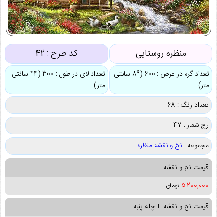
منظره روستایی
کد طرح :
42
تعداد گره در عرض : 600 (89 سانتی
تعداد لای در طول : 300 (44 سانتی
متر)
متر)
تعداد رنگ : 68
رج شمار : 47
مجموعه :
نخ و نقشه منظره
قیمت نخ و نقشه :
5,200,000
تومان
قیمت نخ و نقشه + چله پنبه :