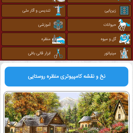
زیرپایی
تندیس و آثار ملی
حیوانات
آموزشی
گل و میوه
منظره
مینیاتور
ابزار قالی بافی
نخ و نقشه کامپیوتری
منظره روستایی