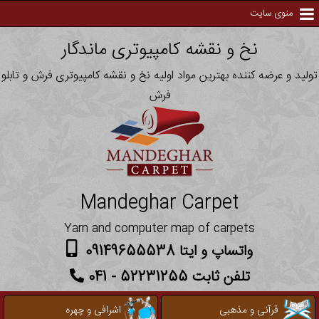
منوی سایت
نخ و نقشه کامپیوتری ماندگار
تولید و عرضه کننده بهترین مواد اولیه نخ و نقشه کامپیوتری فرش و تابلو
فرش
Mandeghar Carpet
Yarn and computer map of carpets
واتساپ و ایتا 09149655538
تلفن ثابت 52231255 - 041
قرآنی و مذهبی
اشرافی و چهره