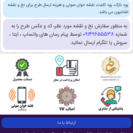
پود نازک، پود کلفت، نقشه خوان صوتی و هزینه ارسال طرح برای نخ و نقشه
اشانتیون می باشد.
به منظور سفارش نخ و نقشه مورد نظر، کد و عکس طرح را به
شماره
09149655538
توسط پیام رسان های واتساپ ، ایتا ،
سروش یا تلگرام ارسال نمائید.
ارتباط با ما