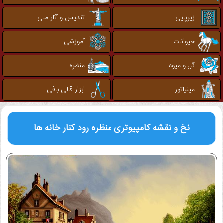
زیرپایی
تندیس و آثار ملی
حیوانات
آموزشی
گل و میوه
منظره
مینیاتور
ابزار قالی بافی
نخ و نقشه کامپیوتری
منظره رود کنار خانه ها