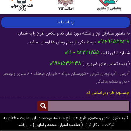
ارتباط با ما
به منظور سفارش نخ و نقشه مورد نظر، کد و عکس طرح را به شماره
09149655538
توسط یکی از پیام رسان ها ارسال نمائید .
52231255 - 041
شماره تلفن ثابت
09981536238
( بابت تماس های ضروری )
آدرس : آذربایجان شرقی - شهرستان میانه - خیابان فرهنگ - 8 متری ولیعصر
- نخ و نقشه ماندگار
جستجو طرح بر اساس کد
کلیه حقوق مادی و معنوی طرح های نخ و نقشه موجود در این سایت مطعلق به
شرکت ماندگار فرش
( صاحب امتیاز : محمد رضایی )
می باشد.