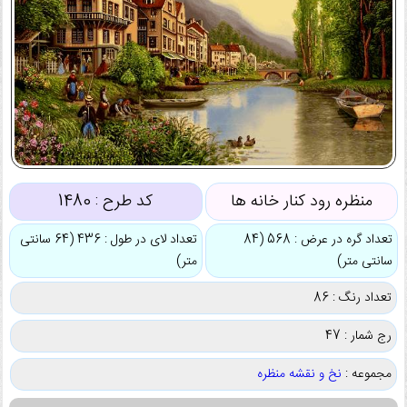
منظره رود کنار خانه ها
کد طرح :
1480
تعداد گره در عرض : 568 (84
تعداد لای در طول : 436 (64 سانتی
سانتی متر)
متر)
تعداد رنگ : 86
رج شمار : 47
مجموعه :
نخ و نقشه منظره