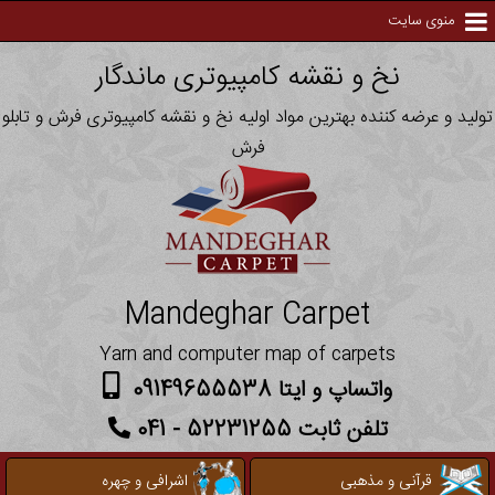
منوی سایت
نخ و نقشه کامپیوتری ماندگار
تولید و عرضه کننده بهترین مواد اولیه نخ و نقشه کامپیوتری فرش و تابلو
فرش
Mandeghar Carpet
Yarn and computer map of carpets
واتساپ و ایتا 09149655538
تلفن ثابت 52231255 - 041
قرآنی و مذهبی
اشرافی و چهره