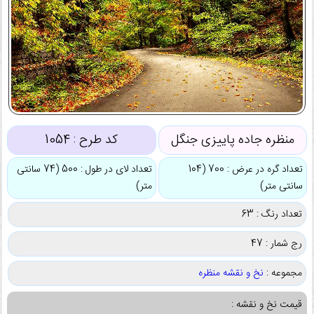
منظره جاده پاییزی جنگل
کد طرح :
1054
تعداد گره در عرض : 700 (104
تعداد لای در طول : 500 (74 سانتی
سانتی متر)
متر)
تعداد رنگ : 63
رج شمار : 47
مجموعه :
نخ و نقشه منظره
قیمت نخ و نقشه :