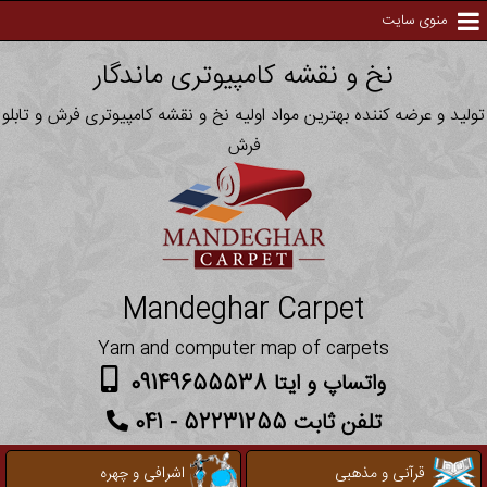
منوی سایت
نخ و نقشه کامپیوتری ماندگار
تولید و عرضه کننده بهترین مواد اولیه نخ و نقشه کامپیوتری فرش و تابلو
فرش
Mandeghar Carpet
Yarn and computer map of carpets
واتساپ و ایتا 09149655538
تلفن ثابت 52231255 - 041
قرآنی و مذهبی
اشرافی و چهره