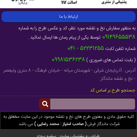
ارتباط با ما
به منظور سفارش نخ و نقشه مورد نظر، کد و عکس طرح را به شماره
09149655538
توسط یکی از پیام رسان ها ارسال نمائید .
52231255 - 041
شماره تلفن ثابت
09981536238
( بابت تماس های ضروری )
آدرس : آذربایجان شرقی - شهرستان میانه - خیابان فرهنگ - 8 متری ولیعصر
- نخ و نقشه ماندگار
جستجو طرح بر اساس کد
کلیه حقوق مادی و معنوی طرح های نخ و نقشه موجود در این سایت مطعلق به
شرکت ماندگار فرش
( صاحب امتیاز : محمد رضایی )
می باشد.
طراحی و پشتیبانی سایت :
پیشرو پروژه