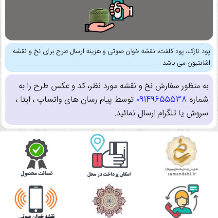
پود نازک، پود کلفت، نقشه خوان صوتی و هزینه ارسال طرح برای نخ و نقشه
اشانتیون می باشد.
به منظور سفارش نخ و نقشه مورد نظر، کد و عکس طرح را به
شماره
09149655538
توسط پیام رسان های واتساپ ، ایتا ،
سروش یا تلگرام ارسال نمائید.