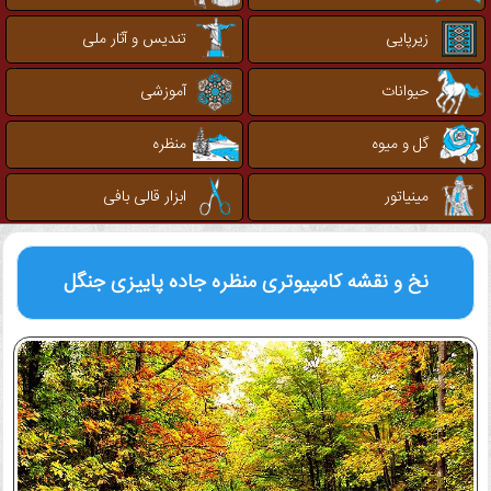
زیرپایی
تندیس و آثار ملی
حیوانات
آموزشی
گل و میوه
منظره
مینیاتور
ابزار قالی بافی
نخ و نقشه کامپیوتری
منظره جاده پاییزی جنگل