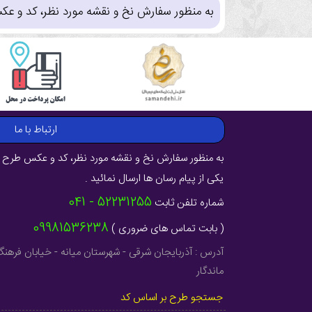
به منظور سفارش نخ و نقشه مورد نظر، کد و عک
ارتباط با ما
به منظور سفارش نخ و نقشه مورد نظر، کد و عکس طرح ر
یکی از پیام رسان ها ارسال نمائید .
52231255 - 041
شماره تلفن ثابت
09981536238
( بابت تماس های ضروری )
ماندگار
جستجو طرح بر اساس کد