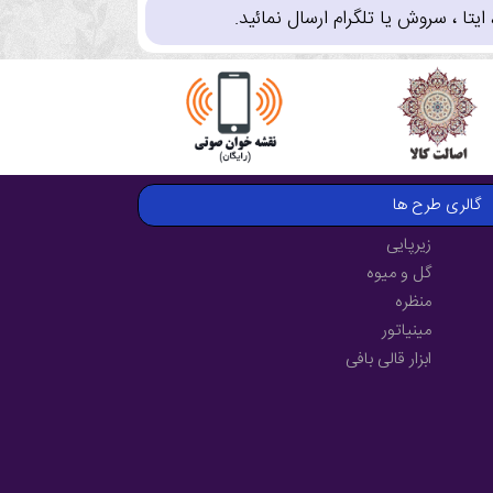
تا ، سروش یا تلگرام ارسال نمائید.
گالری طرح ها
زیرپایی
گل و میوه
منظره
مینیاتور
ابزار قالی بافی