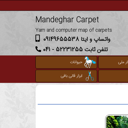
Mandeghar Carpet
Yarn and computer map of carpets
واتساپ و ایتا 09149655538
تلفن ثابت 52231255 - 041
ر ملی
حیوانات
ابزار قالی بافی