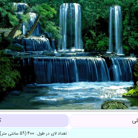
لی
ک
تعداد لای در طول : 400 (59 سانتی متر)