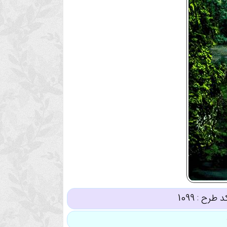
د طرح :
1099