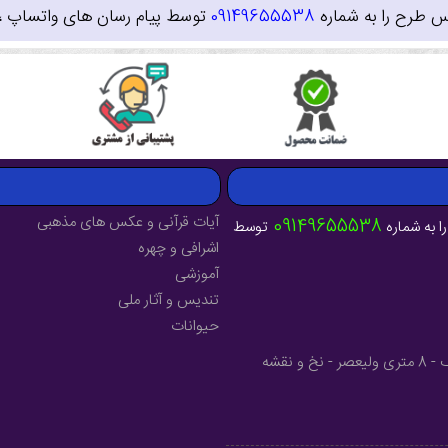
س طرح را به شماره
09149655538
توسط پیام رسان های واتساپ ، ای
آیات قرآنی و عکس های مذهبی
09149655538
ا به شماره
توسط
اشرافی و چهره
آموزشی
تندیس و آثار ملی
حیوانات
آدرس : آذربایجان شرقی - شهرستان میانه - خیابان فرهنگ - 8 متری ولیعصر - نخ و نقشه