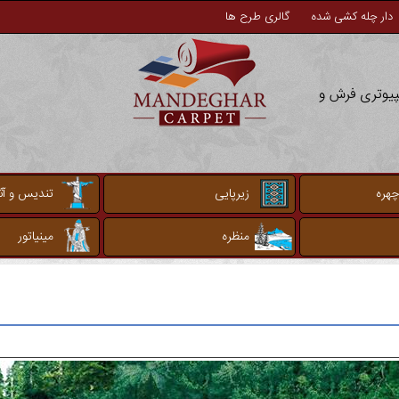
دار چله کشی شده
گالری طرح ها
مپیوتری فرش و
چهره
زیرپایی
تندیس و آثا
منظره
مینیاتور