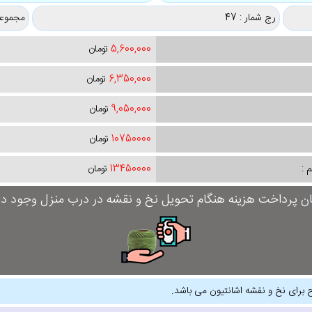
رج شمار : 47
مجموعه
5,600,000
تومان
6,350,000
تومان
9,050,000
تومان
10750000
تومان
 :
13450000
تومان
ان پرداخت هزینه هنگام تحویل نخ و نقشه در درب منزل وجود دار
 برای نخ و نقشه اشانتیون می باشد.