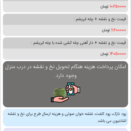
10650000
تومان
قیمت نخ و نقشه + چله ابریشم :
11600000
تومان
قیمت نخ و نقشه + دار آهنی چله کشی شده با چله ابریشم :
14050000
تومان
امکان پرداخت هزینه هنگام تحویل نخ و نقشه در درب منزل
وجود دارد.
پود نازک، پود کلفت، نقشه خوان صوتی و هزینه ارسال طرح برای نخ و نقشه
اشانتیون می باشد.