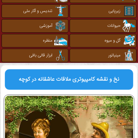
زیرپایی
تندیس و آثار ملی
حیوانات
آموزشی
گل و میوه
منظره
مینیاتور
ابزار قالی بافی
نخ و نقشه کامپیوتری
ملاقات عاشقانه در کوچه