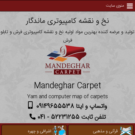
منوی سایت
نخ و نقشه کامپیوتری ماندگار
تولید و عرضه کننده بهترین مواد اولیه نخ و نقشه کامپیوتری فرش و تابلو
فرش
Mandeghar Carpet
Yarn and computer map of carpets
واتساپ و ایتا 09149655538
تلفن ثابت 52231255 - 041
قرآنی و مذهبی
اشرافی و چهره