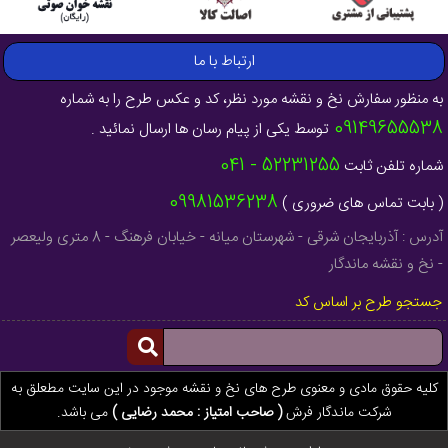
ارتباط با ما
به منظور سفارش نخ و نقشه مورد نظر، کد و عکس طرح را به شماره
09149655538
توسط یکی از پیام رسان ها ارسال نمائید .
52231255 - 041
شماره تلفن ثابت
09981536238
( بابت تماس های ضروری )
آدرس : آذربایجان شرقی - شهرستان میانه - خیابان فرهنگ - 8 متری ولیعصر
- نخ و نقشه ماندگار
جستجو طرح بر اساس کد
کلیه حقوق مادی و معنوی طرح های نخ و نقشه موجود در این سایت مطعلق به
شرکت ماندگار فرش
( صاحب امتیاز : محمد رضایی )
می باشد.