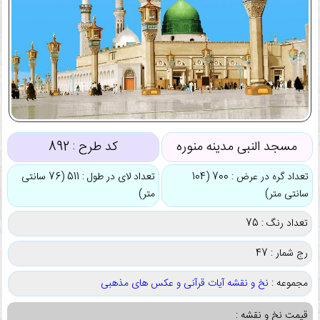
مسجد النبی مدینه منوره
کد طرح :
892
تعداد گره در عرض : 700 (104
تعداد لای در طول : 511 (76 سانتی
سانتی متر)
متر)
تعداد رنگ : 75
رج شمار : 47
مجموعه :
نخ و نقشه آیات قرآنی و عکس های مذهبی
قیمت نخ و نقشه :