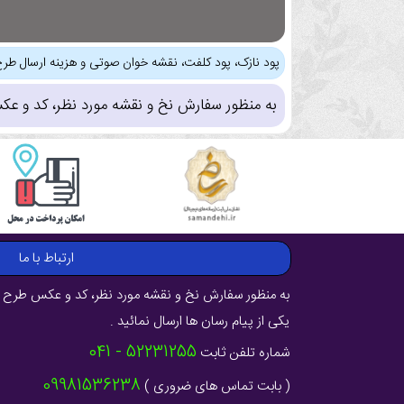
پود نازک، پود کلفت، نقشه خوان صوتی و هزینه ارسال طرح
به منظور سفارش نخ و نقشه مورد نظر، کد و عک
ارتباط با ما
به منظور سفارش نخ و نقشه مورد نظر، کد و عکس طرح ر
یکی از پیام رسان ها ارسال نمائید .
52231255 - 041
شماره تلفن ثابت
09981536238
( بابت تماس های ضروری )