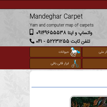
Mandeghar Carpet
Yarn and computer map of carpets
واتساپ و ایتا 09149655538
تلفن ثابت 52231255 - 041
ر ملی
حیوانات
ابزار قالی بافی