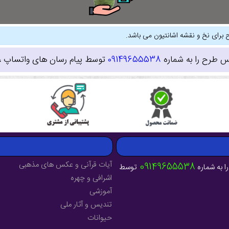
 برای نخ و نقشه اشانتیون می باشد.
س طرح را به شماره
09149655538
توسط پیام رسان های واتساپ ، ای
آیات قرآنی و عکس های مذهبی
09149655538
ا به شماره
توسط
اشرافی و چهره
آموزشی
تندیس و آثار ملی
حیوانات