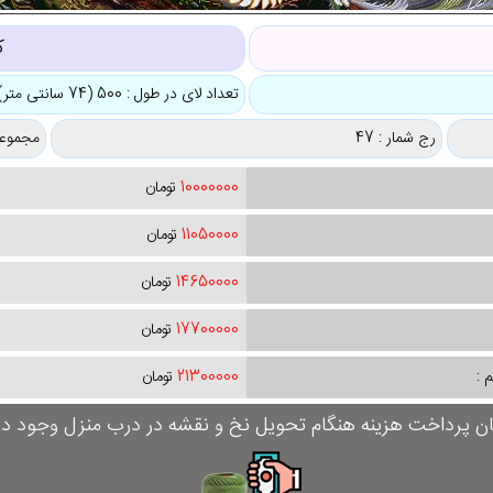
ک
تعداد لای در طول : 500 (74 سانتی متر)
رج شمار : 47
مجموعه
10000000
تومان
11050000
تومان
14650000
تومان
17700000
تومان
 :
21300000
تومان
ان پرداخت هزینه هنگام تحویل نخ و نقشه در درب منزل وجود دار