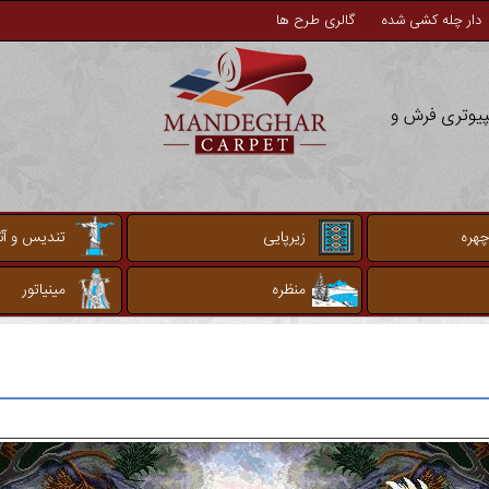
دار چله کشی شده
گالری طرح ها
مپیوتری فرش و
چهره
زیرپایی
تندیس و آثا
منظره
مینیاتور