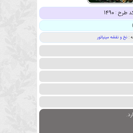
د طرح :
1490
 :
نخ و نقشه مینیاتور
د.