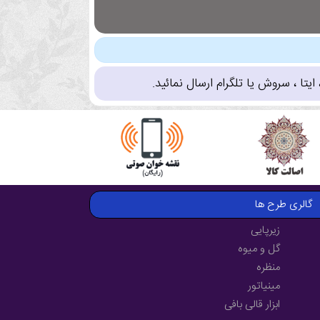
تا ، سروش یا تلگرام ارسال نمائید.
گالری طرح ها
زیرپایی
گل و میوه
منظره
مینیاتور
ابزار قالی بافی