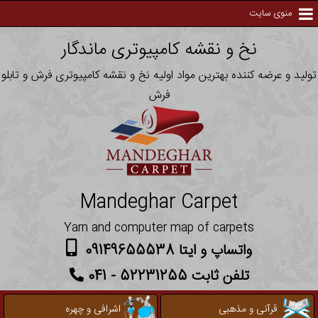
منوی سایت
نخ و نقشه کامپیوتری ماندگار
تولید و عرضه کننده بهترین مواد اولیه نخ و نقشه کامپیوتری فرش و تابلو
فرش
Mandeghar Carpet
Yarn and computer map of carpets
واتساپ و ایتا 09149655538
تلفن ثابت 52231255 - 041
قرآنی و مذهبی
اشرافی و چهره