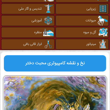
زیرپایی
تندیس و آثار ملی
حیوانات
آموزشی
گل و میوه
منظره
مینیاتور
ابزار قالی بافی
نخ و نقشه کامپیوتری
محبت دختر